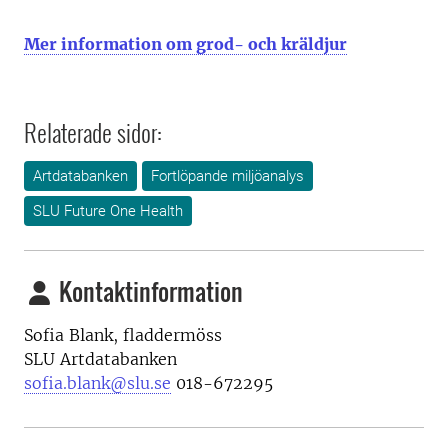
Mer information om grod- och kräldjur
Relaterade sidor:
Artdatabanken
Fortlöpande miljöanalys
SLU Future One Health
Kontaktinformation
Sofia Blank, fladdermöss
SLU Artdatabanken
sofia.
blank
@slu.se
018-672295