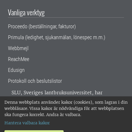
Vanliga verktyg
Proceedo (beställningar, fakturor)
Primula (ledighet, sjukanmälan, lönespec m.m.)
Webbmejl
ReachMee
Edusign
Protokoll och beslutslistor
SLU, Sveriges lantbruksuniversitet, har
verksamhet över hela Sverige. Huvudorter är
Denna webbplats använder kakor (cookies), som lagras i din
Alnarp, Uppsala och Umeå.
SLU är
webbläsare. Vissa kakor är nödvändiga för att webbplatsen
miljöcertifierat enligt ISO 14001. •
Telefon:
ska fungera korrekt. Andra är valbara.
018-67 10 00 • Org nr: 202100-2817 •
Om
Hantera valbara kakor
medarbetarwebben
•
SLU:s fakturaadress
•