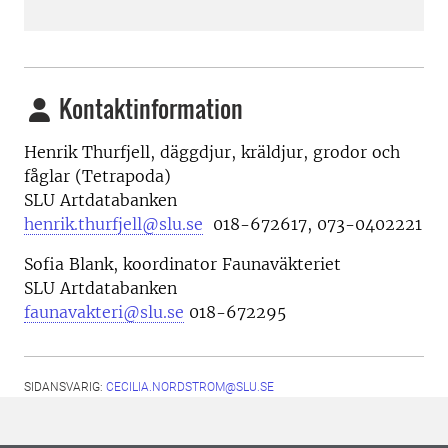
Kontaktinformation
Henrik Thurfjell, däggdjur, kräldjur, grodor och
fåglar (Tetrapoda)
SLU Artdatabanken
henrik.thurfjell@slu.se
018-672617, 073-0402221
Sofia Blank,
koordinator Faunaväkteriet
SLU Artdatabanken
faunavakteri@slu.se
018-672295
SIDANSVARIG:
CECILIA.NORDSTROM@SLU.SE