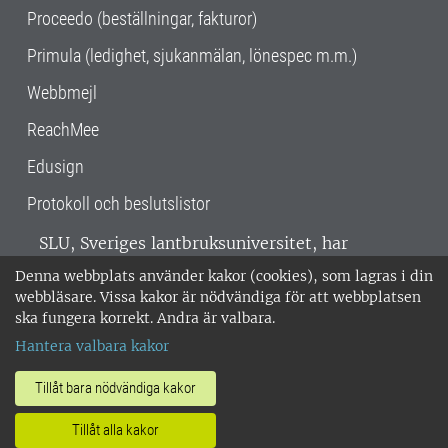
Proceedo (beställningar, fakturor)
Primula (ledighet, sjukanmälan, lönespec m.m.)
Webbmejl
ReachMee
Edusign
Protokoll och beslutslistor
SLU, Sveriges lantbruksuniversitet, har
verksamhet över hela Sverige. Huvudorter är
Denna webbplats använder kakor (cookies), som lagras i din
Alnarp, Uppsala och Umeå.
SLU är
webbläsare. Vissa kakor är nödvändiga för att webbplatsen
miljöcertifierat enligt ISO 14001. •
Telefon:
ska fungera korrekt. Andra är valbara.
018-67 10 00 • Org nr: 202100-2817 •
Om
Hantera valbara kakor
medarbetarwebben
•
SLU:s fakturaadress
•
Om SLU:s webbplatser
•
Vid KRIS
Tillåt bara nödvändiga kakor
•
Hantera kakor
•
Behandling av
Tillåt alla kakor
personuppgifter