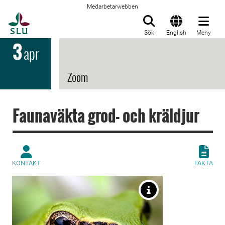
Medarbetarwebben
Till startsida
Sök
English
Meny
3
apr
Zoom
Faunaväkta grod- och kräldjur
KONTAKT
FAKTA