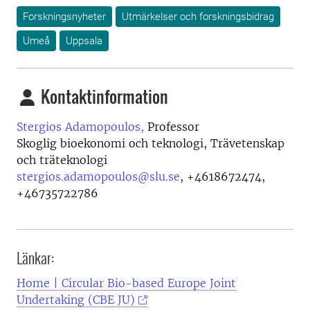
Forskningsnyheter
Utmärkelser och forskningsbidrag
Umeå
Uppsala
Kontaktinformation
Stergios Adamopoulos,
Professor
Skoglig bioekonomi och teknologi, Trävetenskap
och träteknologi
stergios.adamopoulos@slu.se
,
+4618672474,
+46735722786
Länkar:
Home | Circular Bio-based Europe Joint
Undertaking (CBE JU)