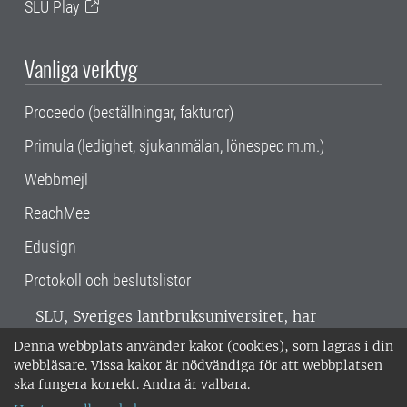
SLU Play
Vanliga verktyg
Proceedo (beställningar, fakturor)
Primula (ledighet, sjukanmälan, lönespec m.m.)
Webbmejl
ReachMee
Edusign
Protokoll och beslutslistor
SLU, Sveriges lantbruksuniversitet, har
verksamhet över hela Sverige. Huvudorter är
Denna webbplats använder kakor (cookies), som lagras i din
Alnarp, Uppsala och Umeå.
SLU är
webbläsare. Vissa kakor är nödvändiga för att webbplatsen
miljöcertifierat enligt ISO 14001. •
Telefon:
ska fungera korrekt. Andra är valbara.
018-67 10 00 • Org nr: 202100-2817 •
Om