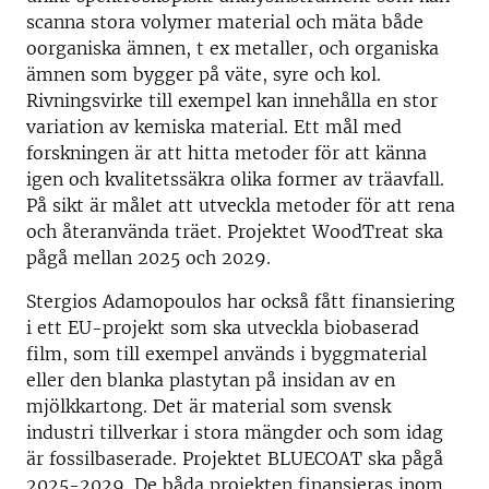
scanna stora volymer material och mäta både
oorganiska ämnen, t ex metaller, och organiska
ämnen som bygger på väte, syre och kol.
Rivningsvirke till exempel kan innehålla en stor
variation av kemiska material. Ett mål med
forskningen är att hitta metoder för att känna
igen och kvalitetssäkra olika former av träavfall.
På sikt är målet att utveckla metoder för att rena
och återanvända träet. Projektet WoodTreat ska
pågå mellan 2025 och 2029.
Stergios Adamopoulos har också fått finansiering
i ett EU-projekt som ska utveckla biobaserad
film, som till exempel används i byggmaterial
eller den blanka plastytan på insidan av en
mjölkkartong. Det är material som svensk
industri tillverkar i stora mängder och som idag
är fossilbaserade. Projektet BLUECOAT ska pågå
2025-2029. De båda projekten finansieras inom