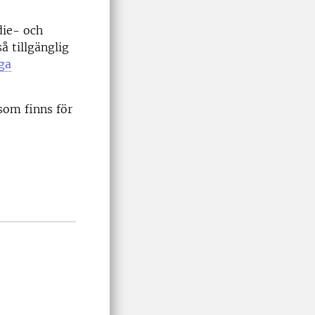
die- och
å tillgänglig
ga
som finns för