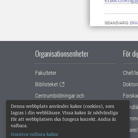
erika.troeng@
SIDANSVARIG:
ERI
Organisationsenheter
För d
Fakulteter
Chef/l
Biblioteket
Doktor
Centrumbildningar och
Forska
samarbetsprojekt
Denna webbplats använder kakor (cookies), som
Handlä
lagras i din webbläsare. Vissa kakor är nödvändiga
Gemensamma verksamhetsstödet
Kommu
för att webbplatsen ska fungera korrekt. Andra är
valbara.
SLU Holding
Lärare/
Hantera valbara kakor