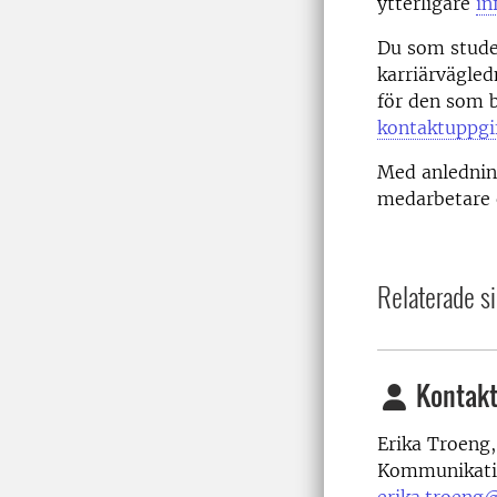
ytterligare
in
Du som stude
karriärvägled
för den som 
kontaktuppgif
Med anledning
medarbetare 
Relaterade si
Kontakt
Erika Troeng,
Kommunikati