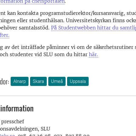
formation på chefsportalen
.
nt kan kontakta programstudierektor/kursansvarig, stu
ningen eller studenthälsan. Universitetskyrkan finns ocks
behöver samtalsstöd.
På Studentwebben hittar du samtli
ter.
 av det inträffade påminner vi om de säkerhetsrutiner 
och studenter vid SLU som du hittar
här.
dor:
Alnarp
Skara
Umeå
Uppsala
information
 presschef
onsavdelningen, SLU