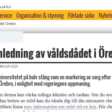
e på SLU
ervice
Organisation & styrning
Riktade sidor
Nyhet
et i Örebro
ledning av våldsdådet i Ör
EBRUARI 2025
universitetet på halv stång som en markering av sorg efte
i Örebro, i enlighet med regeringens uppmaning.
m denna kan väcka många känslor och tankar. Om du s
ar behov av stöd kan du vända dig till din närmaste che
ebben finns
mer information om stöd vid en kris
. För ch