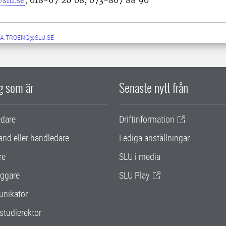
slu.se
, 018-67 26 08, 073-807 88 90
KA.TROENG@SLU.SE
ig som är
Senaste nytt från
edare
Driftinformation
and eller handledare
Lediga anställningar
re
SLU i media
ggare
SLU Play
nikatör
studierektor