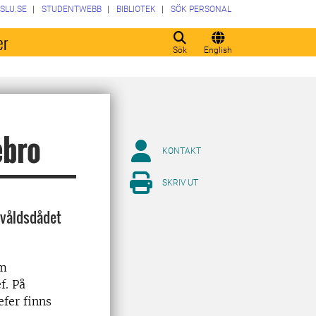
SLU.SE
STUDENTWEBB
BIBLIOTEK
SÖK PERSONAL
er
Sök
English
ebro
KONTAKT
SKRIV UT
r våldsdådet
om
f. På
efer finns