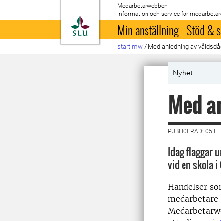
Medarbetarwebben
Information och service för medarbetar
Till startsida
Min anställning
Stöd & s
start mw
/
Med anledning av våldsdåd
Nyhet
Med an
PUBLICERAD: 05 F
Idag flaggar 
vid en skola 
Händelser so
medarbetare h
Medarbetarw