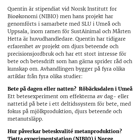
Quentin är stipendiat vid Norsk Institutt for
Bioøkonomi (NIBIO) men hans projekt har
genomförts i samarbete med SLU i Umeå och
Uppsala, inom ramen för SustAinimal och Mårten
Hetta är huvudhandledare. Quentin har tidigare
erfarenhet av projekt om djurs beteende och
precisionsjordbruk och har ett stort intresse för
bete och betesdrift som han gärna sprider råd och
kunskap om. Avhandlingen bygger på fyra olika
artiklar från fyra olika studier:
Bete på dagen eller natten? Röbäcksdalen i Umeå
Ett betesexperiment om effekterna av dag- eller
nattetid på bete i ett deltidssystem för bete, med
fokus på mjölkproduktion, djurs beteende och
metanutsläpp.
Hur påverkar beteskvalité metanproduktion?
Tjøtta experimentstation (NIBIO) i Norge