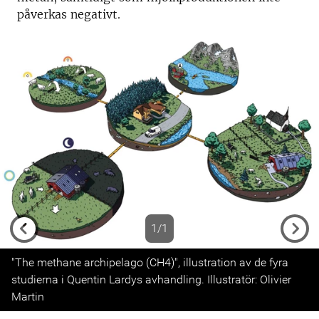
påverkas negativt.
1/1
Previous
Next
"The methane archipelago (CH4)", illustration av de fyra
studierna i Quentin Lardys avhandling. Illustratör: Olivier
Martin