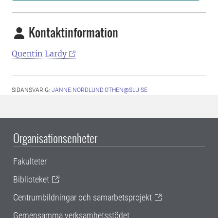
Kontaktinformation
Quentin Lardy
SIDANSVARIG:
JANNE.NORDLUND.OTHEN@SLU.SE
Organisationsenheter
Fakulteter
Biblioteket
Centrumbildningar och samarbetsprojekt
Gemensamma verksamhetsstödet