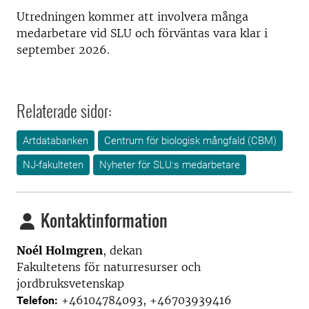
Utredningen kommer att involvera många
medarbetare vid SLU och förväntas vara klar i
september 2026.
Relaterade sidor:
Artdatabanken
Centrum för biologisk mångfald (CBM)
NJ-fakulteten
Nyheter för SLU:s medarbetare
Kontaktinformation
Noél Holmgren
, dekan
Fakultetens för naturresurser och
jordbruksvetenskap
+46104784093, +46703939416
Telefon: