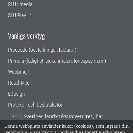
SLU i media
SLU Play
Vanliga verktyg
Proceedo (beställningar, fakturor)
Primula (ledighet, sjukanmälan, lönespec m.m.)
Webbmejl
ReachMee
Edusign
Protokoll och beslutslistor
SLU, Sveriges lantbruksuniversitet, har
verksamhet över hela Sverige. Huvudorter är
Denna webbplats använder kakor (cookies), som lagras i din
Alnarp, Uppsala och Umeå.
SLU är
webbläsare. Vissa kakor är nödvändiga för att webbplatsen