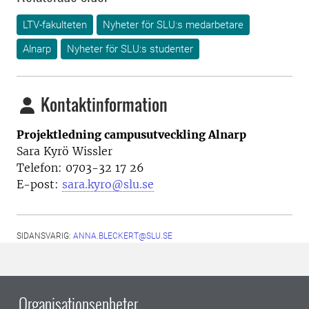
LTV-fakulteten
Nyheter för SLU:s medarbetare
Alnarp
Nyheter för SLU:s studenter
Kontaktinformation
Projektledning campusutveckling Alnarp
Sara Kyrö Wissler
Telefon: 0703-32 17 26
E-post:
sara.kyro@slu.se
SIDANSVARIG:
ANNA.BLECKERT@SLU.SE
Organisationsenheter