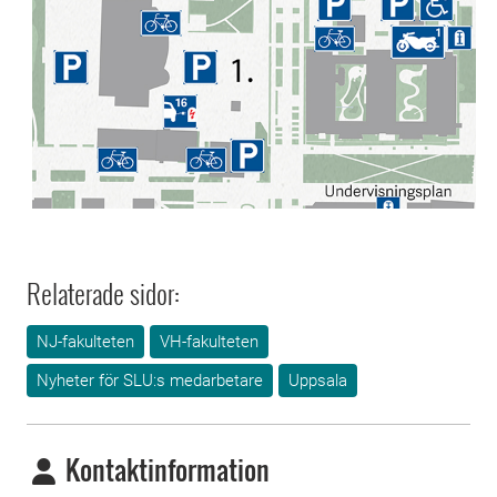
Relaterade sidor:
NJ-fakulteten
VH-fakulteten
Nyheter för SLU:s medarbetare
Uppsala
Kontaktinformation