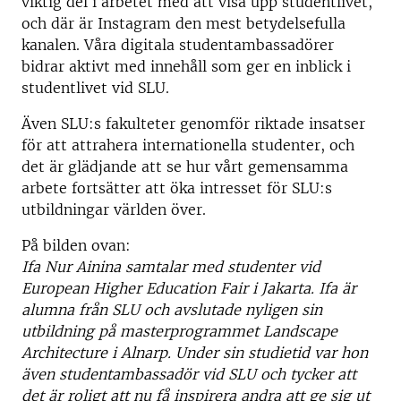
viktig del i arbetet med att visa upp studentlivet,
och där är Instagram den mest betydelsefulla
kanalen. Våra digitala studentambassadörer
bidrar aktivt med innehåll som ger en inblick i
studentlivet vid SLU.
Även SLU:s fakulteter genomför riktade insatser
för att attrahera internationella studenter, och
det är glädjande att se hur vårt gemensamma
arbete fortsätter att öka intresset för SLU:s
utbildningar världen över.
På bilden ovan:
Ifa Nur Ainina samtalar med studenter vid
European Higher Education Fair i Jakarta. Ifa är
alumna från SLU och avslutade nyligen sin
utbildning på masterprogrammet Landscape
Architecture i Alnarp. Under sin studietid var hon
även studentambassadör vid SLU och tycker att
det är roligt att nu få inspirera andra att ge sig ut