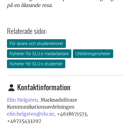
på en liknande resa.
Relaterade sidor:
För lärare och studierektorer
Nyheter för SLU:s medarbetare
Utbildningsnyheter
Nyheter för SLU:s studenter
Kontaktinformation
Elin Helgsten,
Marknadsförare
Kommunikationsavdelningen
elin.helgsten@slu.se
,
+4618671573,
+46725433297