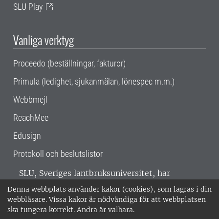
SLU Play
Vanliga verktyg
Proceedo (beställningar, fakturor)
Primula (ledighet, sjukanmälan, lönespec m.m.)
Webbmejl
ReachMee
Edusign
Protokoll och beslutslistor
SLU, Sveriges lantbruksuniversitet, har
verksamhet över hela Sverige. Huvudorter är
Denna webbplats använder kakor (cookies), som lagras i din
Alnarp, Uppsala och Umeå.
SLU är
webbläsare. Vissa kakor är nödvändiga för att webbplatsen
miljöcertifierat enligt ISO 14001. •
Telefon:
ska fungera korrekt. Andra är valbara.