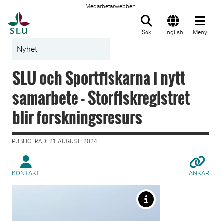
Medarbetarwebben
Till startsida
Sök
English
Meny
Nyhet
SLU och Sportfiskarna i nytt
samarbete - Storfiskregistret
blir forskningsresurs
PUBLICERAD: 21 AUGUSTI 2024
KONTAKT
LÄNKAR