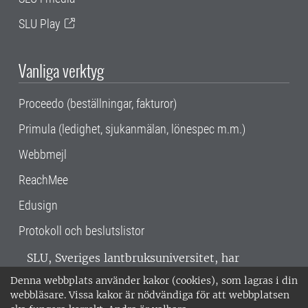
SLU Play
Vanliga verktyg
Proceedo (beställningar, fakturor)
Primula (ledighet, sjukanmälan, lönespec m.m.)
Webbmejl
ReachMee
Edusign
Protokoll och beslutslistor
SLU, Sveriges lantbruksuniversitet, har
verksamhet över hela Sverige. Huvudorter är
Denna webbplats använder kakor (cookies), som lagras i din
Alnarp, Uppsala och Umeå.
SLU är
webbläsare. Vissa kakor är nödvändiga för att webbplatsen
miljöcertifierat enligt ISO 14001. •
Telefon: