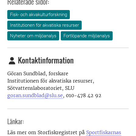
Relaterade sidor:
Fisk- och akvakulturforskning
Institutionen för akvatiska resurser
Nyheter om miljöanalys
Fortlöpande miljöanalys
Kontaktinformation
Göran Sundblad, forskare
Institutionen för akvatiska resurser,
Sötvattenslaboratoriet, SLU
goran.sundblad@slu.se
,
010-478 42 92
Länkar:
Läs mer om Storfiskregistret på
Sportfiskarnas