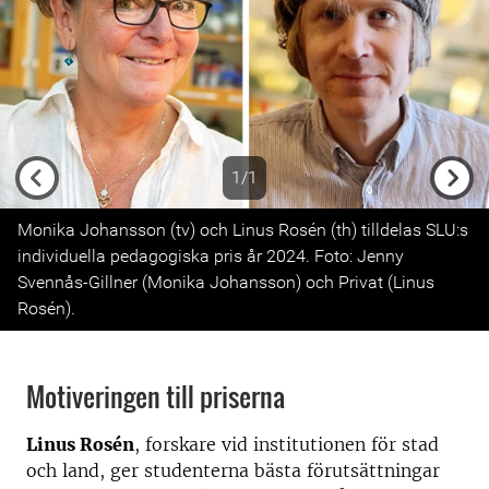
1/1
Previous
Next
Monika Johansson (tv) och Linus Rosén (th) tilldelas SLU:s
individuella pedagogiska pris år 2024. Foto: Jenny
Svennås-Gillner (Monika Johansson) och Privat (Linus
Rosén).
Motiveringen till priserna
Linus Rosén
, forskare vid institutionen för stad
och land, ger studenterna bästa förutsättningar