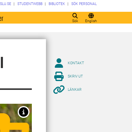
SLU.SE
STUDENTWEBB
BIBLIOTEK
SÖK PERSONAL
er
Sök
English
l
KONTAKT
SKRIV UT
LÄNKAR