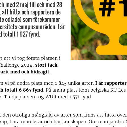
och med 2 maj till och med 28
t att hitta och rapportera de
inte odlade) som förekommer
ersitets campusområden. I år
 totalt 1 927 fynd.
t att vi tog första platsen i
Challenge 2024,
stort tack
 varit med och bidragit
.
m vi på andra plats med 1 845 unika arter.
I år rapporter
h totalt 6 867 fynd.
På andra plats kom belgiska KU Le
nd Tredjeplatsen tog WUR med 1 571 fynd
r den otroliga mångfald av arter som finns att hitta övera
kap, bara man letar och har kunskapen. Om man jämför S