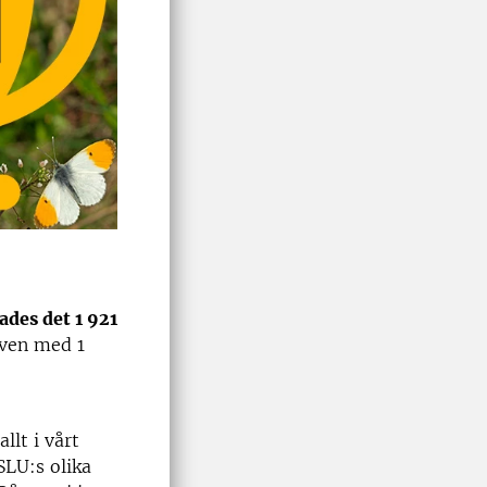
ades det 1 921
uven med 1
llt i vårt
LU:s olika