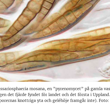
assariosphaeria mosana, en ”pyrenomycet” på gamla vas
gen det fjärde fyndet för landet och det första i Uppland.
porernas knottriga yta och geléhöje framgår inte). Foto