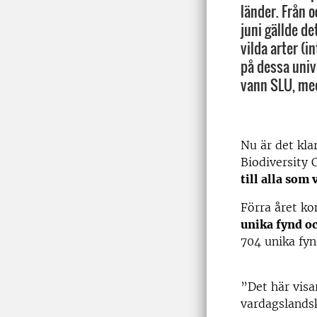
länder. Från 
juni gällde de
vilda arter (
på dessa univ
vann SLU, med
Nu är det klar
Biodiversity 
till alla som
Förra året ko
unika fynd oc
704 unika fy
”Det här visa
vardagslands