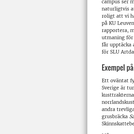
campus ser ma
naturligtvis 
roligt att vi 
på KU Leuven,
rapportera, m
utmaning för 
får upptäcka
för SLU Artd
Exempel på
Ett oväntat 
Sverige är tu
kusttrakterna
norrlandskust
andra trevli
grusbräcka
Sa
Skinnskattebe