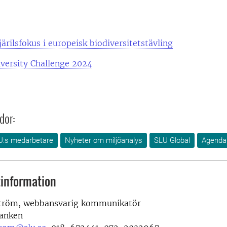
järilsfokus i europeisk biodiversitetstävling
versity Challenge 2024
dor:
U:s medarbetare
Nyheter om miljöanalys
SLU Global
Agenda
information
ström,
webbansvarig kommunikatör
anken