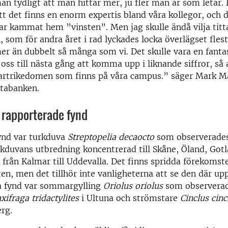
n tydligt att man hittar mer, ju fler man är som letar. D
att det finns en enorm expertis bland våra kollegor, och d
har kammat hem ”vinsten”. Men jag skulle ändå vilja titta 
 som för andra året i rad lyckades locka överlägset flest
er än dubbelt så många som vi. Det skulle vara en fanta
oss till nästa gång att komma upp i liknande siffror, så 
 artrikedomen som finns på våra campus.” säger Mark Ma
atabanken.
 rapporterade fynd
fynd var turkduva
Streptopelia decaocto
som observerades
rkduvans utbredning koncentrerad till Skåne, Öland, Got
 från Kalmar till Uddevalla. Det finns spridda förekomst
en, men det tillhör inte vanligheterna att se den där up
ga fynd var sommargylling
Oriolus oriolus
som observerade
xifraga tridactylites
i Ultuna och strömstare
Cinclus cinc
rg.