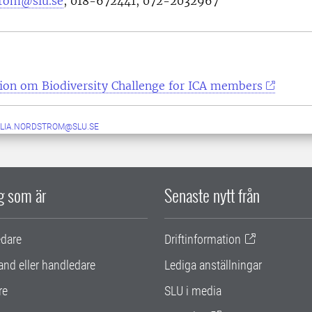
trom@slu.se
,
018-672441, 072-2032967
tion om
Biodiversity Challenge for ICA members
ILIA.NORDSTROM@SLU.SE
ig som är
Senaste nytt från
edare
Driftinformation
and eller handledare
Lediga anställningar
re
SLU i media