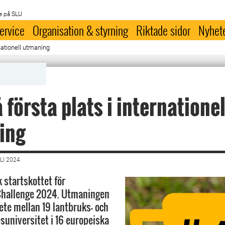
e på SLU
ervice
Organisation & styrning
Riktade sidor
Nyhet
rnationell utmaning
 första plats i internationel
ing
LI 2024
 startskottet för
 Challenge 2024. Utmaningen
ete mellan 19 lantbruks- och
suniversitet i 16 europeiska