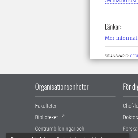
cecilia.nords
Länkar:
Mer informa
SIDANSVARIG:
CEC
Organisationsenheter
För d
Fakulteter
Chef/l
Biblioteket
Doktor
Centrumbildningar och
Forska
samarbetsprojekt