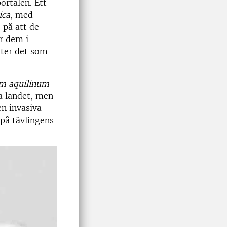
ortalen. Ett
ica
, med
 på att de
er dem i
fter det som
um aquilinum
a landet, men
en invasiva
på tävlingens