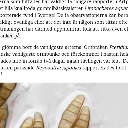
rna som hittades har väldigt få tidigare rapporter i Artp
t lilla knallröda gummibåtskvalstret
Limnochares aquat
porterade fynd i Sverige! De få observationerna kan bero
äldigt ovanliga eller att det inte är någon som tittar eft
 Utmaningen har därmed uppmuntrat folk att titta även e
änker på.
tt glömma bort de vanligaste arterna. Örnbräken
Pteridi
kanske vanligaste ormbunke och förekommer i nästan hel
ades inte in förrän två dagar innan tävlingen var slut. D
 arten parkslide
Reynoutria japonica
rapporterades först 
g!