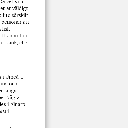
å vet vi ju
et är väldigt
lite särskilt
 personer att
stisk
att ännu fler
rrisink, chef
 i Umeå. I
land och
er längs
pe. Några
s i Alnarp,
lus
i