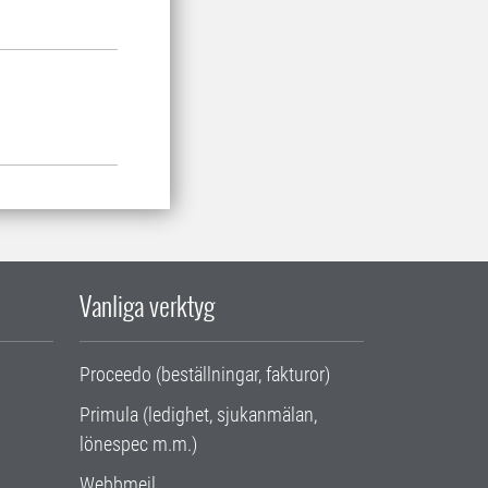
Vanliga verktyg
Proceedo (beställningar, fakturor)
Primula (ledighet, sjukanmälan,
lönespec m.m.)
Webbmejl