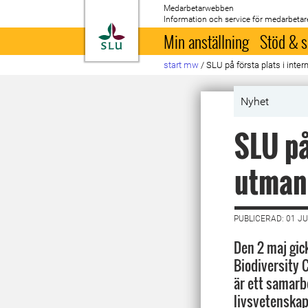
Medarbetarwebben
Information och service för medarbetar
Till startsida
Min anställning
Stöd & s
start mw
/
SLU på första plats i inte
Nyhet
SLU på
utman
PUBLICERAD: 01 JU
Den 2 maj gick
Biodiversity
är ett samarb
livsvetenskap