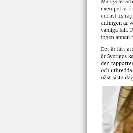
Många av arte
exempel är de
endast 14 rap
antingen är v
vanliga fall.
ingen annan t
Det är lätt a
är Sveriges 
den rapporter
och utbredda
näst sista da