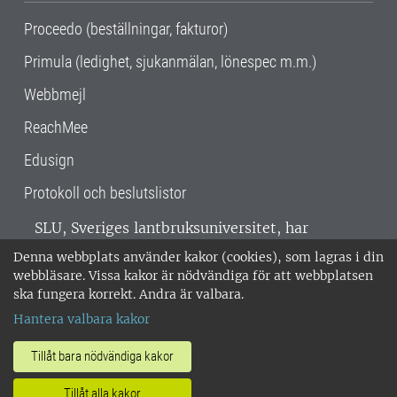
Proceedo (beställningar, fakturor)
Primula (ledighet, sjukanmälan, lönespec m.m.)
Webbmejl
ReachMee
Edusign
Protokoll och beslutslistor
SLU, Sveriges lantbruksuniversitet, har
verksamhet över hela Sverige. Huvudorter är
Denna webbplats använder kakor (cookies), som lagras i din
Alnarp, Uppsala och Umeå.
SLU är
webbläsare. Vissa kakor är nödvändiga för att webbplatsen
miljöcertifierat enligt ISO 14001. •
Telefon:
ska fungera korrekt. Andra är valbara.
018-67 10 00 • Org nr: 202100-2817 •
Om
Hantera valbara kakor
medarbetarwebben
•
SLU:s fakturaadress
•
Om SLU:s webbplatser
•
Vid KRIS
Tillåt bara nödvändiga kakor
•
Hantera kakor
•
Behandling av
Tillåt alla kakor