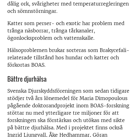
dålig ork
, svårigheter med temperaturregleringen
och sömnstörningar
.
Katter som perser- och exotic har problem med
trånga näsborrar,
trånga tårkanaler
,
ögonlocksproblem
och
vattenskalle.
Hälsoproblemen brukar sorteras som Brakycefali-
relaterade
tillstånd
hos hundar och katter
och
förkortas BOAS.
Bättre djurhälsa
Svenska Djurskyddsföreningen som sedan tidigare
stödjer två års lönemedel för Maria Dimopoulous
pågående doktorandprojekt inom BOAS-forskning
stöttar nu med ytterligare tre miljoner för att
forskningen ska förstärkas och utökas med sikte
på bättre djurhälsa. Med i projektet finns också
Ingrid Ljungvall, Åke Hedhammar, Göran