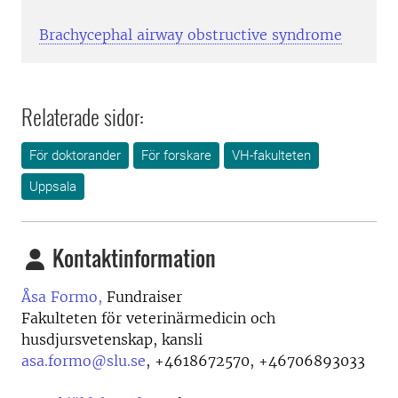
Brachycephal airway obstructive syndrome
Relaterade sidor:
För doktorander
För forskare
VH-fakulteten
Uppsala
Kontaktinformation
Åsa Formo,
Fundraiser
Fakulteten för veterinärmedicin och
husdjursvetenskap, kansli
asa.formo@slu.se
,
+4618672570, +46706893033