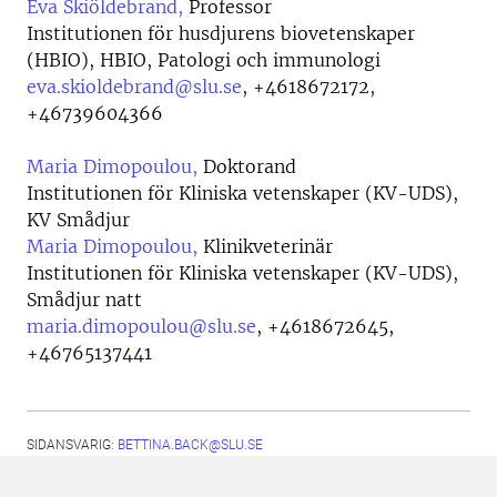
Eva Skiöldebrand,
Professor
Institutionen för husdjurens biovetenskaper
(HBIO), HBIO, Patologi och immunologi
eva.skioldebrand@slu.se
,
+4618672172,
+46739604366
Maria Dimopoulou,
Doktorand
Institutionen för Kliniska vetenskaper (KV-UDS),
KV Smådjur
Maria Dimopoulou,
Klinikveterinär
Institutionen för Kliniska vetenskaper (KV-UDS),
Smådjur natt
maria.dimopoulou@slu.se
,
+4618672645,
+46765137441
SIDANSVARIG:
BETTINA.BACK@SLU.SE