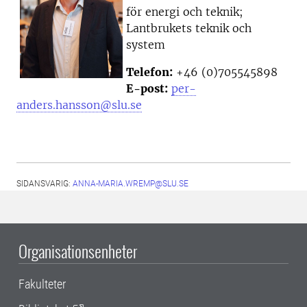
för energi och teknik;
Lantbrukets teknik och
system
Telefon:
+46 (0)705545898
E-post:
per-
anders.hansson@slu.se
SIDANSVARIG:
ANNA-MARIA.WREMP@SLU.SE
Organisationsenheter
Fakulteter