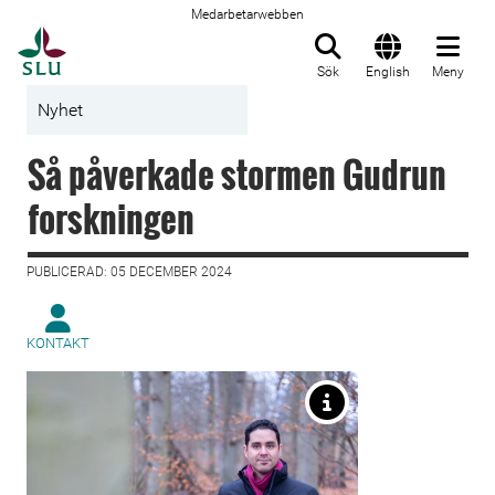
Medarbetarwebben
Till startsida
Sök
English
Meny
Nyhet
Så påverkade stormen Gudrun
forskningen
PUBLICERAD: 05 DECEMBER 2024
KONTAKT