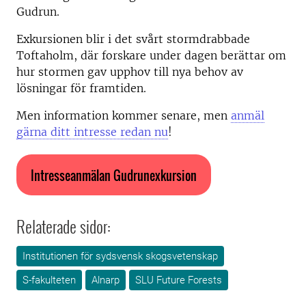
Gudrun.
Exkursionen blir i det svårt stormdrabbade
Toftaholm, där forskare under dagen berättar om
hur stormen gav upphov till nya behov av
lösningar för framtiden.
Men information kommer senare, men
anmäl
gärna ditt intresse redan nu
!
Intresseanmälan Gudrunexkursion
Relaterade sidor:
Institutionen för sydsvensk skogsvetenskap
S-fakulteten
Alnarp
SLU Future Forests