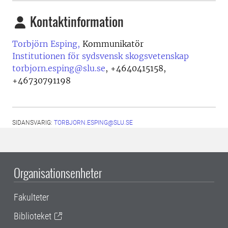
Kontaktinformation
Torbjörn Esping,
Kommunikatör
Institutionen för sydsvensk skogsvetenskap
torbjorn.esping@slu.se
,
+4640415158,
+46730791198
SIDANSVARIG:
TORBJORN.ESPING@SLU.SE
Organisationsenheter
Fakulteter
Biblioteket