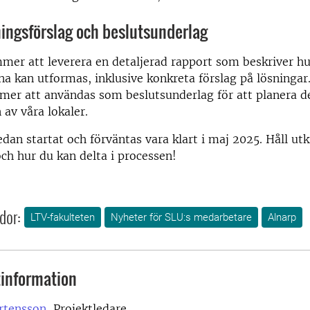
ningsförslag och beslutsunderlag
er att leverera en detaljerad rapport som beskriver hu
na kan utformas, inklusive konkreta förslag på lösningar
mer att användas som beslutsunderlag för att planera d
av våra lokaler.
edan startat och förväntas vara klart i maj 2025. Håll utk
ch hur du kan delta i processen!
dor:
LTV-fakulteten
Nyheter för SLU:s medarbetare
Alnarp
information
tensson,
Projektledare