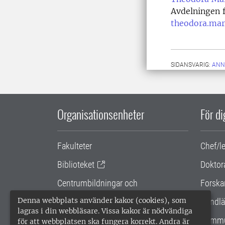
Avdelningen f
theodora.mar
SIDANSVARIG:
ANN
Organisationsenheter
För d
Fakulteter
Chef/l
Biblioteket
Doktor
Centrumbildningar och
Forska
samarbetsprojekt
Denna webbplats använder kakor (cookies), som
Handlä
lagras i din webbläsare. Vissa kakor är nödvändiga
Gemensamma verksamhetsstödet
Kommu
för att webbplatsen ska fungera korrekt. Andra är