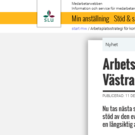
Medarbetarwebben
Information och service för medarbetar
Till startsida
Min anställning
Stöd & s
start mw
/
Arbetsplatsstrategi för ko
Nyhet
Arbets
Västr
PUBLICERAD: 11 D
Nu tas nästa 
stöd av den e
en långsiktig 