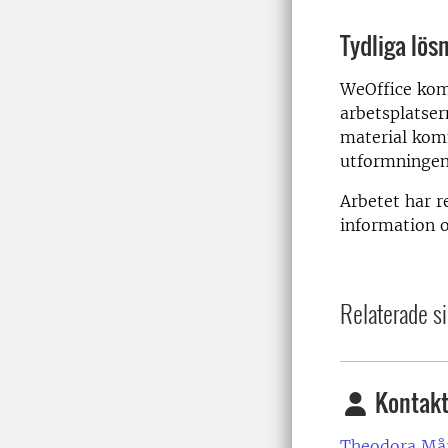
Tydliga lös
WeOffice komm
arbetsplatser
material kom
utformningen 
Arbetet har r
information o
Relaterade si
Kontakt
Theodora Mår