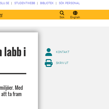
SLU.SE
STUDENTWEBB
BIBLIOTEK
SÖK PERSONAL
er
Sök
English
 labb i
KONTAKT
SKRIV UT
miljöer. Med
att ta fram