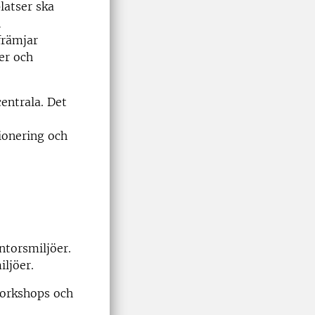
latser ska
h
främjar
er och
entrala. Det
sionering och
ntorsmiljöer.
ljöer.
workshops och