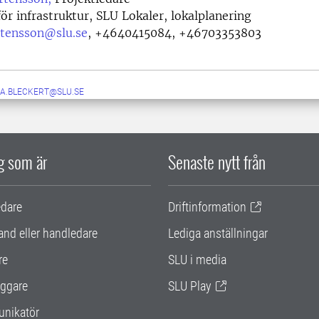
ör infrastruktur, SLU Lokaler, lokalplanering
tensson@slu.se
,
+4640415084, +46703353803
A.BLECKERT@SLU.SE
ig som är
Senaste nytt från
edare
Driftinformation
and eller handledare
Lediga anställningar
re
SLU i media
ggare
SLU Play
nikatör