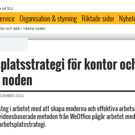
e på SLU
ervice
Organisation & styrning
Riktade sidor
Nyhet
ntor och labb i Västra noden
platsstrategi för kontor och
a noden
ECEMBER 2024
steg i arbetet med att skapa moderna och effektiva arbets
vidensbaserade metoden från WeOffice pågår arbetet med 
arbetsplatsstrategi.