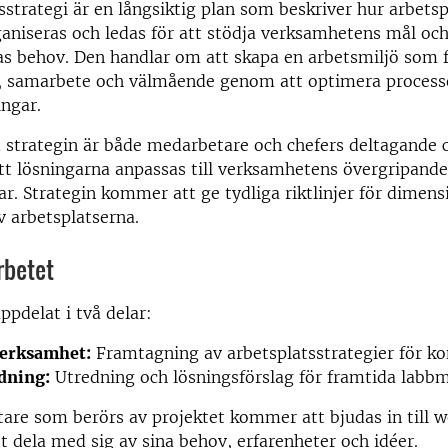
sstrategi är en långsiktig plan som beskriver hur arbetsp
aniseras och ledas för att stödja verksamhetens mål oc
s behov. Den handlar om att skapa en arbetsmiljö som 
t, samarbete och välmående genom att optimera process
ingar.
 strategin är både medarbetare och chefers deltagande c
att lösningarna anpassas till verksamhetens övergripande
ar. Strategin kommer att ge tydliga riktlinjer för dimen
 arbetsplatserna.
rbetet
ppdelat i två delar:
erksamhet:
Framtagning av arbetsplatsstrategier för ko
dning:
Utredning och lösningsförslag för framtida labbmi
are som berörs av projektet kommer att bjudas in till 
tt dela med sig av sina behov, erfarenheter och idéer.