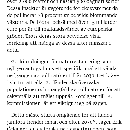
över 2 000 biarter och nästan 500 dagfjärilsarter.
Dessa insekter är avgörande för ekosystemet då
de pollinerar 78 procent av de vilda blommande
växterna. De bidrar också med över 15 miljarder
euro per år till marknadsvärdet av europeiska
grödor. Trots deras stora betydelse visar
forskning att många av dessa arter minskar i
antal.
I EU-förordningen för naturrestaurering som
nyligen antogs finns ett specifikt mål att vända
nedgången av pollinatörer till år 2030. Det kräver
i sin tur att alla EU-länder ska övervaka
populationer och mångfald av pollinatörer för att
säkerställa att målet uppnås. Förslaget till EU-
kommissionen är ett viktigt steg på vägen.
- Detta måste starta omgående för att kunna
jämföra trender innan och efter 2030”, säger Erik
Öckinger, en av forskarna i expertgruppen
,
som