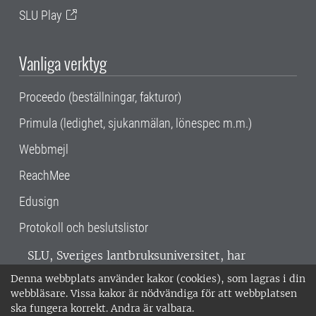
SLU Play
Vanliga verktyg
Proceedo (beställningar, fakturor)
Primula (ledighet, sjukanmälan, lönespec m.m.)
Webbmejl
ReachMee
Edusign
Protokoll och beslutslistor
SLU, Sveriges lantbruksuniversitet, har
verksamhet över hela Sverige. Huvudorter är
Denna webbplats använder kakor (cookies), som lagras i din
Alnarp, Uppsala och Umeå.
SLU är
webbläsare. Vissa kakor är nödvändiga för att webbplatsen
miljöcertifierat enligt ISO 14001. •
Telefon:
ska fungera korrekt. Andra är valbara.