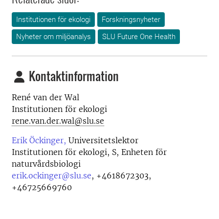
Institutionen för ekologi
Forskningsnyheter
Nyheter om miljöanalys
SLU Future One Health
Kontaktinformation
René van der Wal
Institutionen för ekologi
rene.van.der.wal@slu.se
Erik Öckinger,
Universitetslektor
Institutionen för ekologi, S, Enheten för
naturvårdsbiologi
erik.ockinger@slu.se
,
+4618672303,
+46725669760