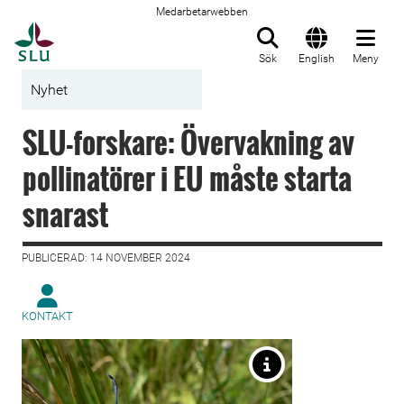
Medarbetarwebben
Till startsida
Sök
English
Meny
Nyhet
SLU-forskare: Övervakning av
pollinatörer i EU måste starta
snarast
PUBLICERAD: 14 NOVEMBER 2024
KONTAKT