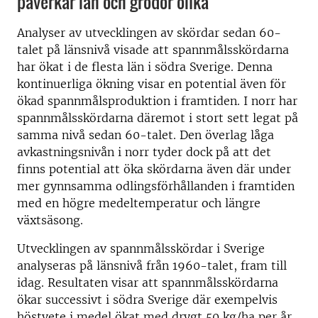
påverkar län och grödor olika
Analyser av utvecklingen av skördar sedan 60-
talet på länsnivå visade att spannmålsskördarna
har ökat i de flesta län i södra Sverige. Denna
kontinuerliga ökning visar en potential även för
ökad spannmålsproduktion i framtiden. I norr har
spannmålsskördarna däremot i stort sett legat på
samma nivå sedan 60-talet. Den överlag låga
avkastningsnivån i norr tyder dock på att det
finns potential att öka skördarna även där under
mer gynnsamma odlingsförhållanden i framtiden
med en högre medeltemperatur och längre
växtsäsong.
Utvecklingen av spannmålsskördar i Sverige
analyseras på länsnivå från 1960-talet, fram till
idag. Resultaten visar att spannmålsskördarna
ökar successivt i södra Sverige där exempelvis
höstvete i medel ökat med drygt 50 kg/ha per år,