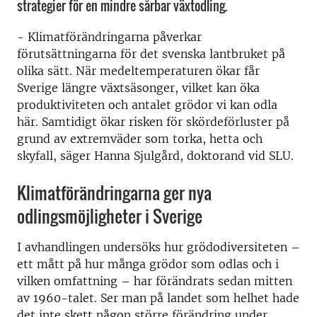
strategier för en mindre sårbar växtodling.
- Klimatförändringarna påverkar
förutsättningarna för det svenska lantbruket på
olika sätt. När medeltemperaturen ökar får
Sverige längre växtsäsonger, vilket kan öka
produktiviteten och antalet grödor vi kan odla
här. Samtidigt ökar risken för skördeförluster på
grund av extremväder som torka, hetta och
skyfall, säger Hanna Sjulgård, doktorand vid SLU.
Klimatförändringarna ger nya
odlingsmöjligheter i Sverige
I avhandlingen undersöks hur grödodiversiteten –
ett mått på hur många grödor som odlas och i
vilken omfattning – har förändrats sedan mitten
av 1960-talet. Ser man på landet som helhet hade
det inte skett någon större förändring under