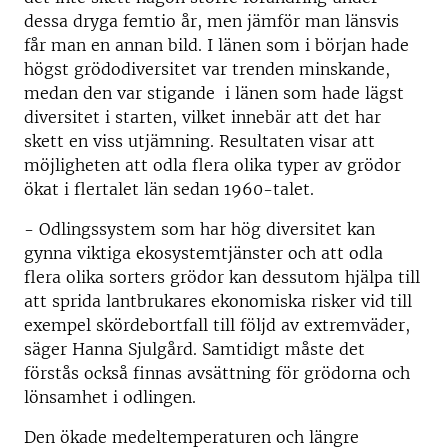
dessa dryga femtio år, men jämför man länsvis
får man en annan bild. I länen som i början hade
högst grödodiversitet var trenden minskande,
medan den var stigande i länen som hade lägst
diversitet i starten, vilket innebär att det har
skett en viss utjämning. Resultaten visar att
möjligheten att odla flera olika typer av grödor
ökat i flertalet län sedan 1960-talet.
- Odlingssystem som har hög diversitet kan
gynna viktiga ekosystemtjänster och att odla
flera olika sorters grödor kan dessutom hjälpa till
att sprida lantbrukares ekonomiska risker vid till
exempel skördebortfall till följd av extremväder,
säger Hanna Sjulgård. Samtidigt måste det
förstås också finnas avsättning för grödorna och
lönsamhet i odlingen.
Den ökade medeltemperaturen och längre