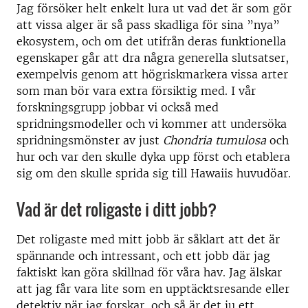
Jag försöker helt enkelt lura ut vad det är som gör
att vissa alger är så pass skadliga för sina ”nya”
ekosystem, och om det utifrån deras funktionella
egenskaper går att dra några generella slutsatser,
exempelvis genom att högriskmarkera vissa arter
som man bör vara extra försiktig med. I vår
forskningsgrupp jobbar vi också med
spridningsmodeller och vi kommer att undersöka
spridningsmönster av just
Chondria tumulosa
och
hur och var den skulle dyka upp först och etablera
sig om den skulle sprida sig till Hawaiis huvudöar.
Vad är det roligaste i ditt jobb?
Det roligaste med mitt jobb är såklart att det är
spännande och intressant, och ett jobb där jag
faktiskt kan göra skillnad för våra hav. Jag älskar
att jag får vara lite som en upptäcktsresande eller
detektiv när jag forskar, och så är det ju ett