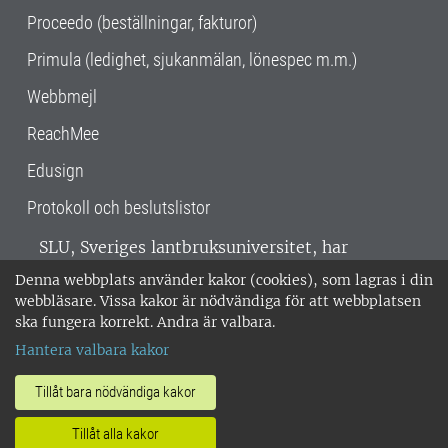
Proceedo (beställningar, fakturor)
Primula (ledighet, sjukanmälan, lönespec m.m.)
Webbmejl
ReachMee
Edusign
Protokoll och beslutslistor
SLU, Sveriges lantbruksuniversitet, har
verksamhet över hela Sverige. Huvudorter är
Denna webbplats använder kakor (cookies), som lagras i din
Alnarp, Uppsala och Umeå.
SLU är
webbläsare. Vissa kakor är nödvändiga för att webbplatsen
miljöcertifierat enligt ISO 14001. •
Telefon:
ska fungera korrekt. Andra är valbara.
018-67 10 00 • Org nr: 202100-2817 •
Om
Hantera valbara kakor
medarbetarwebben
•
SLU:s fakturaadress
•
Om SLU:s webbplatser
•
Vid KRIS
Tillåt bara nödvändiga kakor
•
Hantera kakor
•
Behandling av
Tillåt alla kakor
personuppgifter