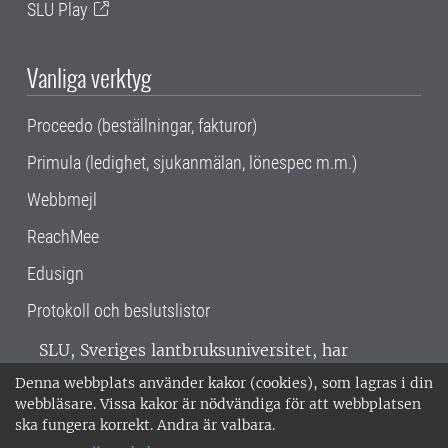
SLU Play
Vanliga verktyg
Proceedo (beställningar, fakturor)
Primula (ledighet, sjukanmälan, lönespec m.m.)
Webbmejl
ReachMee
Edusign
Protokoll och beslutslistor
SLU, Sveriges lantbruksuniversitet, har
verksamhet över hela Sverige. Huvudorter är
Denna webbplats använder kakor (cookies), som lagras i din
Alnarp, Uppsala och Umeå.
SLU är
webbläsare. Vissa kakor är nödvändiga för att webbplatsen
miljöcertifierat enligt ISO 14001. •
Telefon:
ska fungera korrekt. Andra är valbara.
018-67 10 00 • Org nr: 202100-2817 •
Om