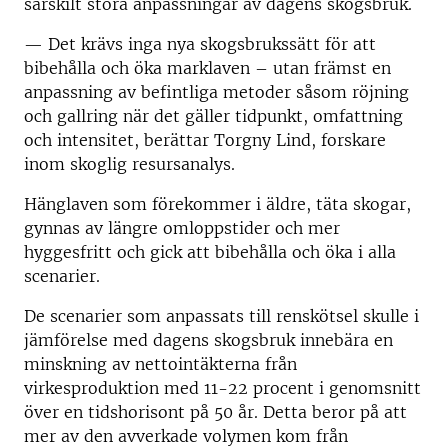
särskilt stora anpassningar av dagens skogsbruk.
— Det krävs inga nya skogsbrukssätt för att
bibehålla och öka marklaven – utan främst en
anpassning av befintliga metoder såsom röjning
och gallring när det gäller tidpunkt, omfattning
och intensitet, berättar Torgny Lind, forskare
inom skoglig resursanalys.
Hänglaven som förekommer i äldre, täta skogar,
gynnas av längre omloppstider och mer
hyggesfritt och gick att bibehålla och öka i alla
scenarier.
De scenarier som anpassats till renskötsel skulle i
jämförelse med dagens skogsbruk innebära en
minskning av nettointäkterna från
virkesproduktion med 11-22 procent i genomsnitt
över en tidshorisont på 50 år. Detta beror på att
mer av den avverkade volymen kom från