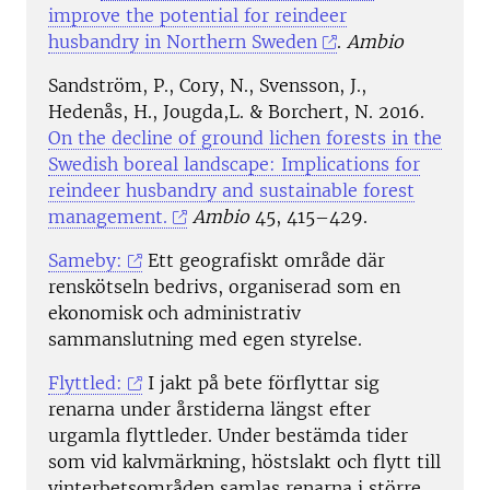
improve the potential for reindeer
husbandry in Northern Sweden
.
Ambio
Sandström, P., Cory, N., Svensson, J.,
Hedenås, H., Jougda,L. & Borchert, N. 2016.
On the decline of ground lichen forests in the
Swedish boreal landscape: Implications for
reindeer husbandry and sustainable forest
management.
Ambio
45, 415–429.
Sameby:
Ett geografiskt område där
renskötseln bedrivs, organiserad som en
ekonomisk och administrativ
sammanslutning med egen styrelse.
Flyttled:
I jakt på bete förflyttar sig
renarna under årstiderna längst efter
urgamla flyttleder. Under bestämda tider
som vid kalvmärkning, höstslakt och flytt till
vinterbetsområden samlas renarna i större