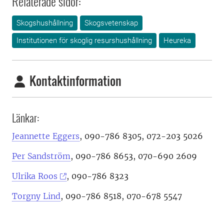
Relaterade sidor:
Skogshushållning
Skogsvetenskap
Institutionen för skoglig resurshushållning
Heureka
Kontaktinformation
Länkar:
Jeannette Eggers
, 090-786 8305, 072-203 5026
Per Sandström
, 090-786 8653, 070-690 2609
Ulrika Roos
, 090-786 8323
Torgny Lind
, 090-786 8518, 070-678 5547