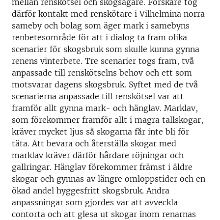
mellan renskötsel och skogsägare. Forskare tog
därför kontakt med renskötare i Vilhelmina norra
sameby och bolag som äger mark i samebyns
renbetesområde för att i dialog ta fram olika
scenarier för skogsbruk som skulle kunna gynna
renens vinterbete. Tre scenarier togs fram, två
anpassade till renskötselns behov och ett som
motsvarar dagens skogsbruk. Syftet med de två
scenarierna anpassade till renskötsel var att
framför allt gynna mark- och hänglav. Marklav,
som förekommer framför allt i magra tallskogar,
kräver mycket ljus så skogarna får inte bli för
täta. Att bevara och återställa skogar med
marklav kräver därför hårdare röjningar och
gallringar. Hänglav förekommer främst i äldre
skogar och gynnas av längre omloppstider och en
ökad andel hyggesfritt skogsbruk. Andra
anpassningar som gjordes var att avveckla
contorta och att glesa ut skogar inom renarnas