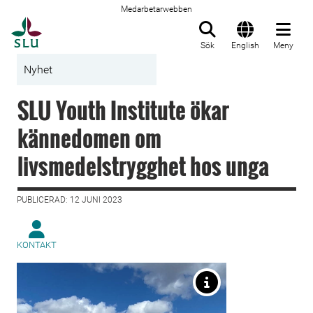
Medarbetarwebben
Till startsida
Sök
English
Meny
Nyhet
SLU Youth Institute ökar
kännedomen om
livsmedelstrygghet hos unga
PUBLICERAD: 12 JUNI 2023
KONTAKT