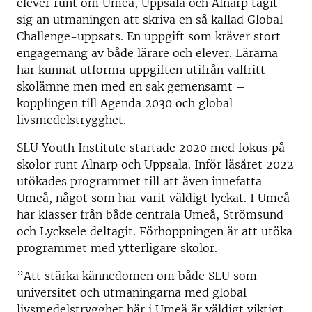
elever runt om Umeå, Uppsala och Alnarp tagit
sig an utmaningen att skriva en så kallad Global
Challenge-uppsats. En uppgift som kräver stort
engagemang av både lärare och elever. Lärarna
har kunnat utforma uppgiften utifrån valfritt
skolämne men med en sak gemensamt –
kopplingen till Agenda 2030 och global
livsmedelstrygghet.
SLU Youth Institute startade 2020 med fokus på
skolor runt Alnarp och Uppsala. Inför läsåret 2022
utökades programmet till att även innefatta
Umeå, något som har varit väldigt lyckat. I Umeå
har klasser från både centrala Umeå, Strömsund
och Lycksele deltagit. Förhoppningen är att utöka
programmet med ytterligare skolor.
”Att stärka kännedomen om både SLU som
universitet och utmaningarna med global
livsmedelstrygghet här i Umeå är väldigt viktigt.