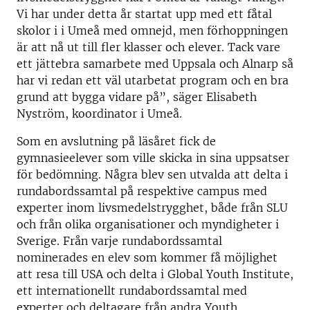
Vi har under detta år startat upp med ett fåtal
skolor i i Umeå med omnejd, men förhoppningen
är att nå ut till fler klasser och elever. Tack vare
ett jättebra samarbete med Uppsala och Alnarp så
har vi redan ett väl utarbetat program och en bra
grund att bygga vidare på”, säger Elisabeth
Nyström, koordinator i Umeå.
Som en avslutning på läsåret fick de
gymnasieelever som ville skicka in sina uppsatser
för bedömning. Några blev sen utvalda att delta i
rundabordssamtal på respektive campus med
experter inom livsmedelstrygghet, både från SLU
och från olika organisationer och myndigheter i
Sverige. Från varje rundabordssamtal
nominerades en elev som kommer få möjlighet
att resa till USA och delta i Global Youth Institute,
ett internationellt rundabordssamtal med
experter och deltagare från andra Youth