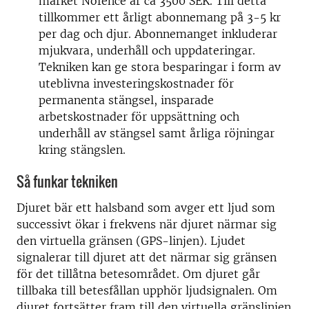
märket Nofence är ca 3500 SEK. Till detta
tillkommer ett årligt abonnemang på 3-5 kr
per dag och djur. Abonnemanget inkluderar
mjukvara, underhåll och uppdateringar.
Tekniken kan ge stora besparingar i form av
uteblivna investeringskostnader för
permanenta stängsel, insparade
arbetskostnader för uppsättning och
underhåll av stängsel samt årliga röjningar
kring stängslen.
Så funkar tekniken
Djuret bär ett halsband som avger ett ljud som
successivt ökar i frekvens när djuret närmar sig
den virtuella gränsen (GPS-linjen). Ljudet
signalerar till djuret att det närmar sig gränsen
för det tillåtna betesområdet. Om djuret går
tillbaka till betesfållan upphör ljudsignalen. Om
djuret fortsätter fram till den virtuella gränslinjen