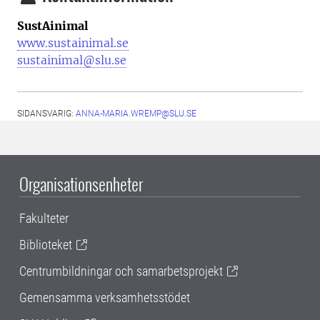
SustAinimal
www.sustainimal.se
sustainimal@slu.se
SIDANSVARIG:
ANNA-MARIA.WREMP@SLU.SE
Organisationsenheter
Fakulteter
Biblioteket
Centrumbildningar och samarbetsprojekt
Gemensamma verksamhetsstödet