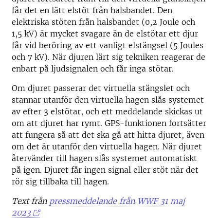
får det en lätt elstöt från halsbandet. Den
elektriska stöten från halsbandet (0,2 Joule och
1,5 kV) är mycket svagare än de elstötar ett djur
får vid beröring av ett vanligt elstängsel (5 Joules
och 7 kV). När djuren lärt sig tekniken reagerar de
enbart på ljudsignalen och får inga stötar.
Om djuret passerar det virtuella stängslet och
stannar utanför den virtuella hagen slås systemet
av efter 3 elstötar, och ett meddelande skickas ut
om att djuret har rymt. GPS-funktionen fortsätter
att fungera så att det ska gå att hitta djuret, även
om det är utanför den virtuella hagen. När djuret
återvänder till hagen slås systemet automatiskt
på igen. Djuret får ingen signal eller stöt när det
rör sig tillbaka till hagen.
Text från
pressmeddelande från WWF 31 maj
2023