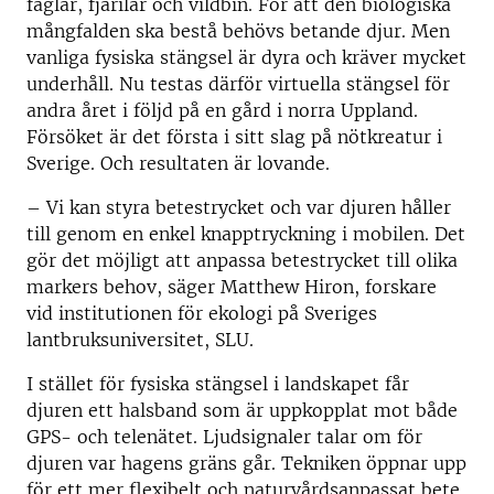
fåglar, fjärilar och vildbin. För att den biologiska
mångfalden ska bestå behövs betande djur. Men
vanliga fysiska stängsel är dyra och kräver mycket
underhåll. Nu testas därför virtuella stängsel för
andra året i följd på en gård i norra Uppland.
Försöket är det första i sitt slag på nötkreatur i
Sverige. Och resultaten är lovande.
– Vi kan styra betestrycket och var djuren håller
till genom en enkel knapptryckning i mobilen. Det
gör det möjligt att anpassa betestrycket till olika
markers behov, säger Matthew Hiron, forskare
vid institutionen för ekologi på Sveriges
lantbruksuniversitet, SLU.
I stället för fysiska stängsel i landskapet får
djuren ett halsband som är uppkopplat mot både
GPS- och telenätet. Ljudsignaler talar om för
djuren var hagens gräns går. Tekniken öppnar upp
för ett mer flexibelt och naturvårdsanpassat bete.