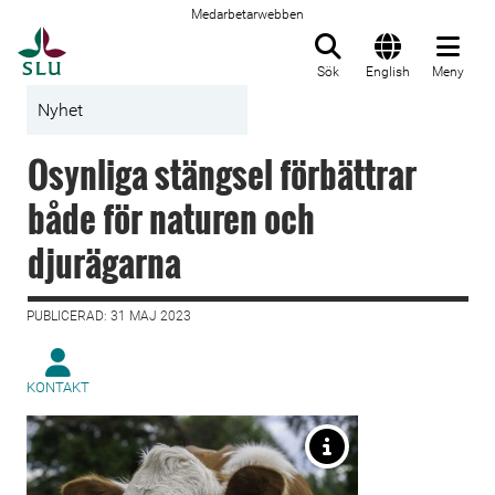
Medarbetarwebben
Till startsida
Sök
English
Meny
Nyhet
Osynliga stängsel förbättrar
både för naturen och
djurägarna
PUBLICERAD: 31 MAJ 2023
KONTAKT