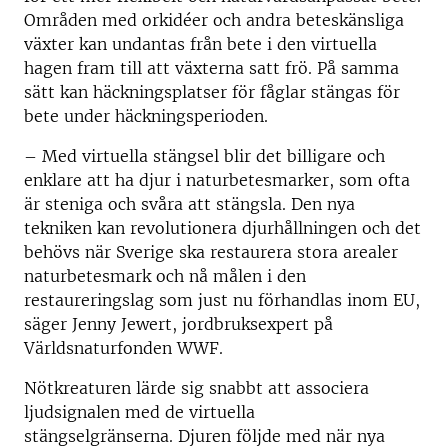
Områden med orkidéer och andra beteskänsliga
växter kan undantas från bete i den virtuella
hagen fram till att växterna satt frö. På samma
sätt kan häckningsplatser för fåglar stängas för
bete under häckningsperioden.
– Med virtuella stängsel blir det billigare och
enklare att ha djur i naturbetesmarker, som ofta
är steniga och svåra att stängsla. Den nya
tekniken kan revolutionera djurhållningen och det
behövs när Sverige ska restaurera stora arealer
naturbetesmark och nå målen i den
restaureringslag som just nu förhandlas inom EU,
säger Jenny Jewert, jordbruksexpert på
Världsnaturfonden WWF.
Nötkreaturen lärde sig snabbt att associera
ljudsignalen med de virtuella
stängselgränserna. Djuren följde med när nya