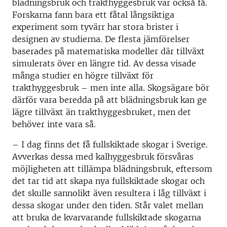
blädningsbruk och trakthyggesbruk var också få.
Forskarna fann bara ett fåtal långsiktiga
experiment som tyvärr har stora brister i
designen av studierna. De flesta jämförelser
baserades på matematiska modeller där tillväxt
simulerats över en längre tid. Av dessa visade
många studier en högre tillväxt för
trakthyggesbruk – men inte alla. Skogsägare bör
därför vara beredda på att blädningsbruk kan ge
lägre tillväxt än trakthyggesbruket, men det
behöver inte vara så.
– I dag finns det få fullskiktade skogar i Sverige.
Avverkas dessa med kalhyggesbruk försvåras
möjligheten att tillämpa blädningsbruk, eftersom
det tar tid att skapa nya fullskiktade skogar och
det skulle sannolikt även resultera i låg tillväxt i
dessa skogar under den tiden. Står valet mellan
att bruka de kvarvarande fullskiktade skogarna