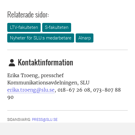
Relaterade sidor:
LTV-fakulteten
S-fakulteten
Nyheter för SLU:s medarbetare
Alnarp
Kontaktinformation
Erika Troeng, presschef
Kommunikationsavdelningen, SLU
erika.troeng@slu.se
, 018-67 26 08, 073-807 88
90
SIDANSVARIG:
PRESS@SLU.SE