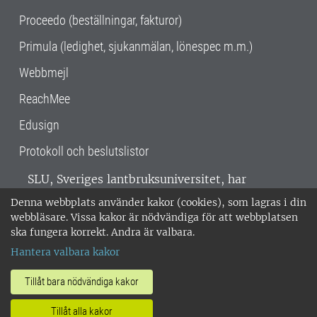
Proceedo (beställningar, fakturor)
Primula (ledighet, sjukanmälan, lönespec m.m.)
Webbmejl
ReachMee
Edusign
Protokoll och beslutslistor
SLU, Sveriges lantbruksuniversitet, har
verksamhet över hela Sverige. Huvudorter är
Denna webbplats använder kakor (cookies), som lagras i din
Alnarp, Uppsala och Umeå.
SLU är
webbläsare. Vissa kakor är nödvändiga för att webbplatsen
miljöcertifierat enligt ISO 14001. •
Telefon:
ska fungera korrekt. Andra är valbara.
018-67 10 00 • Org nr: 202100-2817 •
Om
Hantera valbara kakor
medarbetarwebben
•
SLU:s fakturaadress
•
Om SLU:s webbplatser
•
Vid KRIS
Tillåt bara nödvändiga kakor
•
Hantera kakor
•
Behandling av
Tillåt alla kakor
personuppgifter