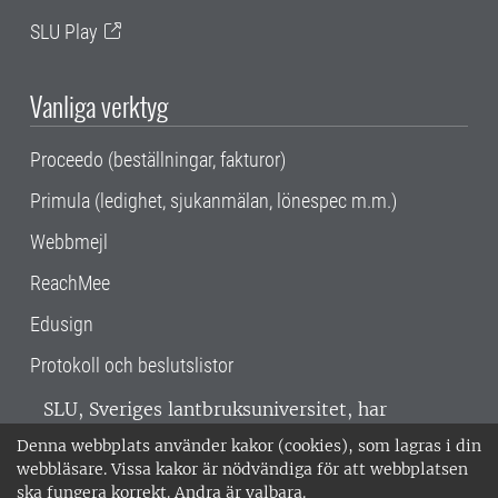
SLU Play
Vanliga verktyg
Proceedo (beställningar, fakturor)
Primula (ledighet, sjukanmälan, lönespec m.m.)
Webbmejl
ReachMee
Edusign
Protokoll och beslutslistor
SLU, Sveriges lantbruksuniversitet, har
verksamhet över hela Sverige. Huvudorter är
Denna webbplats använder kakor (cookies), som lagras i din
Alnarp, Uppsala och Umeå.
SLU är
webbläsare. Vissa kakor är nödvändiga för att webbplatsen
miljöcertifierat enligt ISO 14001. •
Telefon:
ska fungera korrekt. Andra är valbara.