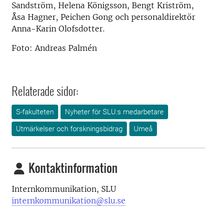
Sandström, Helena Königsson, Bengt Kriström,
Åsa Hagner, Peichen Gong och personaldirektör
Anna-Karin Olofsdotter.
Foto: Andreas Palmén
Relaterade sidor:
S-fakulteten
Nyheter för SLU:s medarbetare
Utmärkelser och forskningsbidrag
Umeå
Kontaktinformation
Internkommunikation, SLU
internkommunikation@slu.se