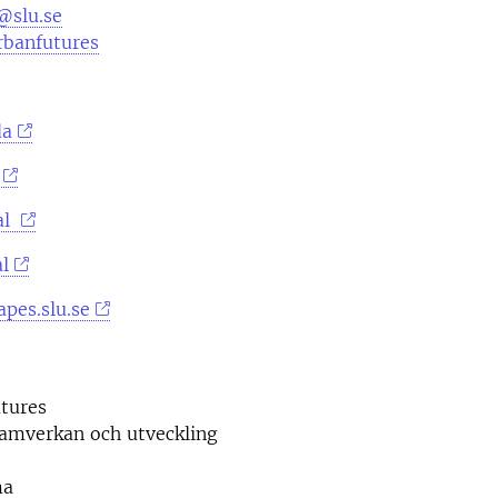
@slu.se
rbanfutures
da
al
l
pes.slu.se
tures
samverkan och utveckling
ma