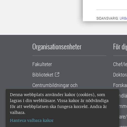
SIDANSVARIG:
URB
Organisationsenheter
För d
Fakulteter
Chef/l
Biblioteket
Doktor
Centrumbildningar och
Forska
samarbetsprojekt
Denna webbplats använder kakor (cookies), som
Handlä
lagras i din webbläsare. Vissa kakor är nödvändiga
Gemensamma verksamhetsstödet
Kommu
för att webbplatsen ska fungera korrekt. Andra är
valbara.
SLU Holding
Lärare/
Hantera valbara kakor