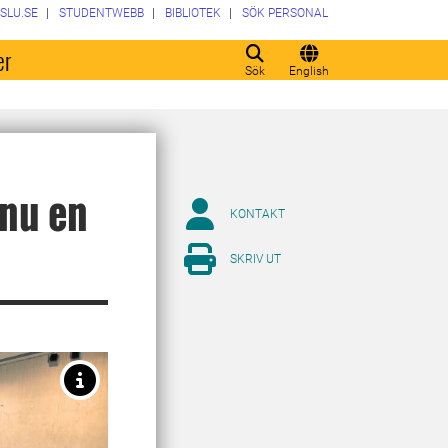
SLU.SE
STUDENTWEBB
BIBLIOTEK
SÖK PERSONAL
er
Sök
English
nnu en
KONTAKT
SKRIV UT