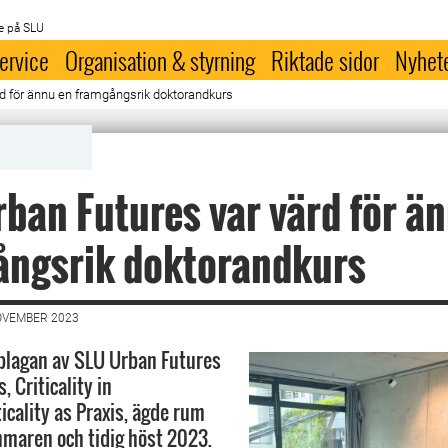
e på SLU
ervice
Organisation & styrning
Riktade sidor
Nyhet
d för ännu en framgångsrik doktorandkurs
ban Futures var värd för ä
ångsrik doktorandkurs
OVEMBER 2023
plagan av SLU Urban Futures
 Criticality in
icality as Praxis, ägde rum
maren och tidig höst 2023.