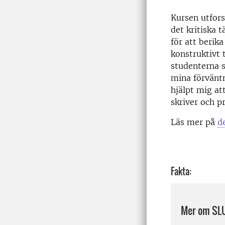
Kursen utfor
det kritiska t
för att berika
konstruktivt t
studenterna s
mina förväntn
hjälpt mig att
skriver och p
Läs mer på
d
Fakta:
Mer om SLU