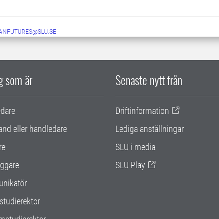
ANFUTURES@SLU.SE
ig som är
Senaste nytt från
edare
Driftinformation
and eller handledare
Lediga anställningar
re
SLU i media
ggare
SLU Play
nikatör
studierektor