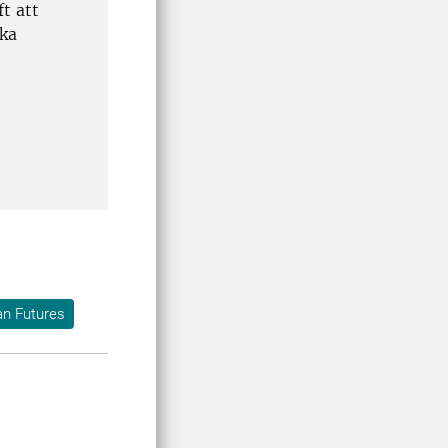
t att
rka
n Futures