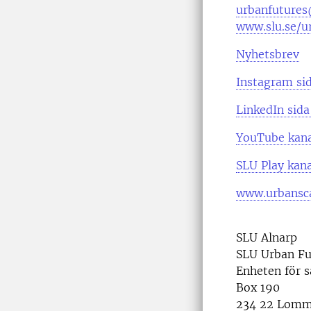
urbanfutures
www.slu.se/u
Nyhetsbrev
Instagram si
LinkedIn sida
YouTube kan
SLU Play kana
www.urbansca
SLU Alnarp
SLU Urban Fu
Enheten för 
Box 190
234 22 Lom