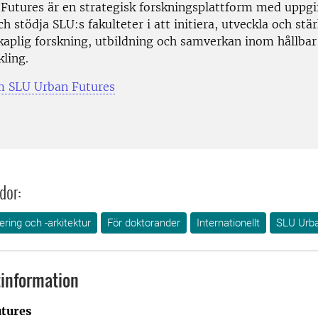
Futures är en strategisk forskningsplattform med uppgif
ch stödja SLU:s fakulteter i att initiera, utveckla och stä
kaplig forskning, utbildning och samverkan inom hållbar
kling.
m SLU Urban Futures
dor:
ring och -arkitektur
För doktorander
Internationellt
SLU Urba
information
tures