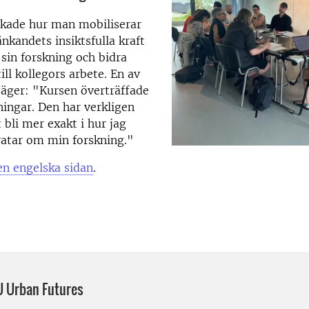
skade hur man mobiliserar
änkandets insiktsfulla kraft
 sin forskning och bidra
ill kollegors arbete. En av
äger: "Kursen överträffade
ingar. Den har verkligen
 bli mer exakt i hur jag
ratar om min forskning."
en engelska sidan
.
 Urban Futures