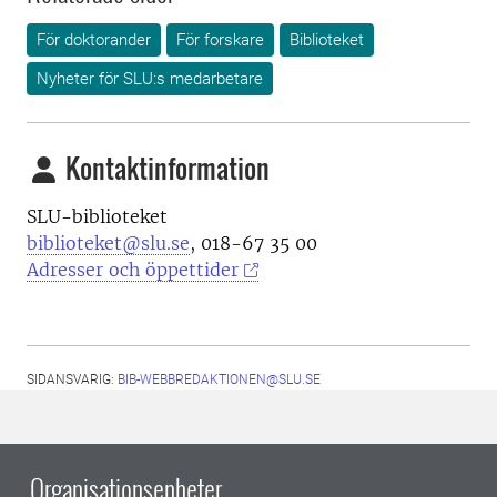
För doktorander
För forskare
Biblioteket
Nyheter för SLU:s medarbetare
Kontaktinformation
SLU-biblioteket
biblioteket@slu.se
, 018-67 35 00
Adresser och öppettider
SIDANSVARIG:
BIB-WEBBREDAKTIONEN@SLU.SE
Organisationsenheter