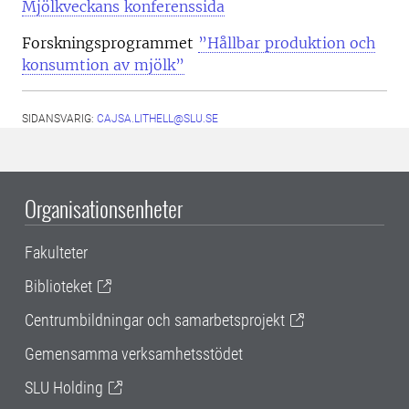
Mjölkveckans konferenssida
Forskningsprogrammet
”Hållbar produktion och
konsumtion av mjölk”
SIDANSVARIG:
CAJSA.LITHELL@SLU.SE
Organisationsenheter
Fakulteter
Biblioteket
Centrumbildningar och samarbetsprojekt
Gemensamma verksamhetsstödet
SLU Holding