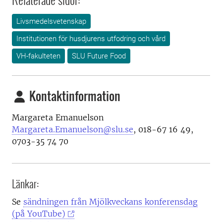
Livsmedelsvetenskap
Institutionen för husdjurens utfodring och vård
VH-fakulteten
SLU Future Food
Kontaktinformation
Margareta Emanuelson
Margareta.Emanuelson@slu.se
, 018-67 16 49,
0703-35 74 70
Länkar:
Se
sändningen från Mjölkveckans konferensdag
(på YouTube)