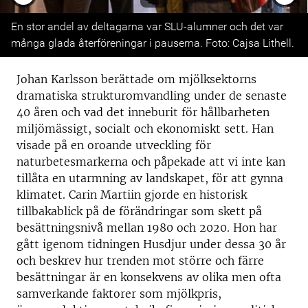
Previous
Next
En stor andel av deltagarna var SLU-alumner och det var
många glada återföreningar i pauserna. Foto: Cajsa Lithell.
Johan Karlsson berättade om mjölksektorns
dramatiska strukturomvandling under de senaste
40 åren och vad det inneburit för hållbarheten
miljömässigt, socialt och ekonomiskt sett. Han
visade på en oroande utveckling för
naturbetesmarkerna och påpekade att vi inte kan
tillåta en utarmning av landskapet, för att gynna
klimatet. Carin Martiin gjorde en historisk
tillbakablick på de förändringar som skett på
besättningsnivå mellan 1980 och 2020. Hon har
gått igenom tidningen Husdjur under dessa 30 år
och beskrev hur trenden mot större och färre
besättningar är en konsekvens av olika men ofta
samverkande faktorer som mjölkpris,