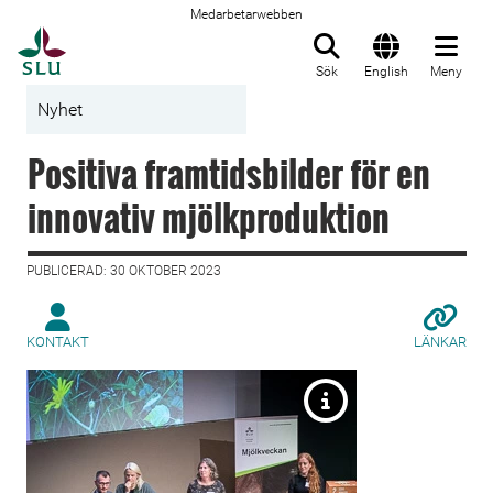
Medarbetarwebben
Till startsida
Sök
English
Meny
Nyhet
Positiva framtidsbilder för en
innovativ mjölkproduktion
PUBLICERAD: 30 OKTOBER 2023
KONTAKT
LÄNKAR