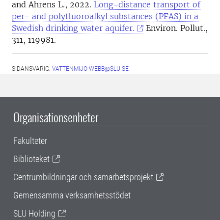
and Ahrens L., 2022.
Long-distance transport of
per- and polyfluoroalkyl substances (PFAS) in a
Swedish drinking water aquifer.
Environ. Pollut.,
311, 119981.
SIDANSVARIG:
VATTENMIJO-WEBB@SLU.SE
Organisationsenheter
Fakulteter
Biblioteket
Centrumbildningar och samarbetsprojekt
Gemensamma verksamhetsstödet
SLU Holding