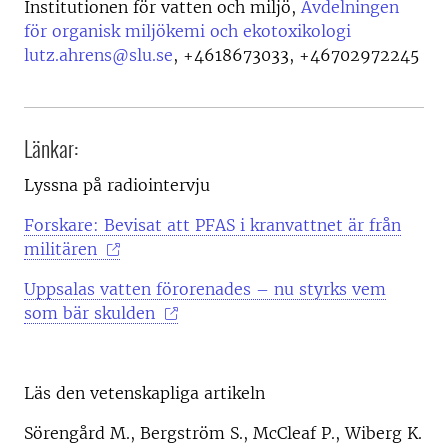
Institutionen för vatten och miljö,
Avdelningen
för organisk miljökemi och ekotoxikologi
lutz.ahrens@slu.se
,
+4618673033, +46702972245
Länkar:
Lyssna på radiointervju
Forskare: Bevisat att PFAS i kranvattnet är från
militären
Uppsalas vatten förorenades – nu styrks vem
som bär skulden
Läs den vetenskapliga artikeln
Sörengård M., Bergström S., McCleaf P., Wiberg K.