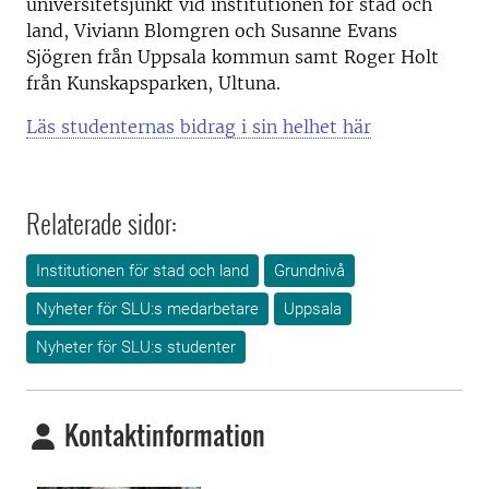
universitetsjunkt vid institutionen för stad och
land, Viviann Blomgren och Susanne Evans
Sjögren från Uppsala kommun samt Roger Holt
från Kunskapsparken, Ultuna.
Läs studenternas bidrag i sin helhet här
Relaterade sidor:
Institutionen för stad och land
Grundnivå
Nyheter för SLU:s medarbetare
Uppsala
Nyheter för SLU:s studenter
Kontaktinformation