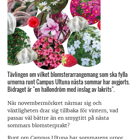
Tävlingen om vilket blomsterarrangemang som ska fylla
urnorna runt Campus Ultuna nästa sommar har avgjorts.
Bidraget är "en hallondröm med inslag av lakrits".
När novembermörkret närmar sig och
växtligheten drar sig tillbaka för vintern, vad
passar väl bättre än en smygtitt på nästa
sommars blomsterprakt?
Runt om Campus Ultuna har sommarens urnor