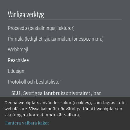
Vanliga verktyg
Proceedo (beställningar, fakturor)
Primula (ledighet, sjukanmälan, lönespec m.m.)
Webbmejl
ReachMee
Edusign
Protokoll och beslutslistor
SLU, Sveriges lantbruksuniversitet, har
verksamhet över hela Sverige. Huvudorter är
Denna webbplats använder kakor (cookies), som lagras i din
Alnarp, Uppsala och Umeå.
SLU är
webbläsare. Vissa kakor är nödvändiga för att webbplatsen
miljöcertifierat enligt ISO 14001. •
Telefon:
ska fungera korrekt. Andra är valbara.
018-67 10 00 • Org nr: 202100-2817 •
Om
Hantera valbara kakor
medarbetarwebben
•
SLU:s fakturaadress
•