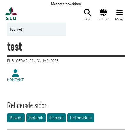
Medarbetarwebben
Till startsida
Sök
English
Meny
Nyhet
test
PUBLICERAD: 26 JANUARI 2023
KONTAKT
Relaterade sidor:
Biologi
Botanik
Ekologi
Entomologi