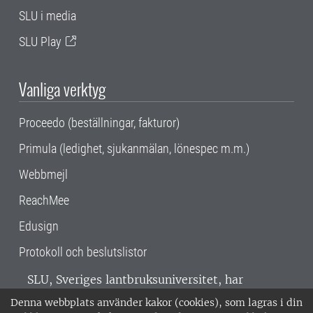
SLU i media
SLU Play
Vanliga verktyg
Proceedo (beställningar, fakturor)
Primula (ledighet, sjukanmälan, lönespec m.m.)
Webbmejl
ReachMee
Edusign
Protokoll och beslutslistor
SLU, Sveriges lantbruksuniversitet, har
verksamhet över hela Sverige. Huvudorter är
Denna webbplats använder kakor (cookies), som lagras i din
Alnarp, Uppsala och Umeå.
SLU är