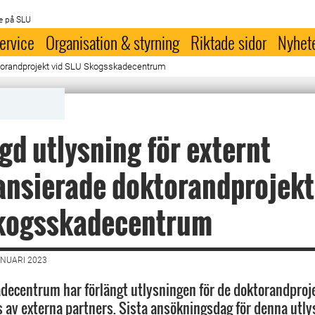
e på SLU
ervice
Organisation & styrning
Riktade sidor
Nyhet
ktorandprojekt vid SLU Skogsskadecentrum
gd utlysning för externt
ansierade doktorandprojekt
kogsskadecentrum
ANUARI 2023
ecentrum har förlängt utlysningen för de doktorandproj
s av externa partners. Sista ansökningsdag för denna utly