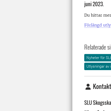
juni 2023.
Du hittar mer
Förlängd utly
Relaterade si
Nyheter för SL
Utlysningar av 
Kontakt
SLU Skogssk