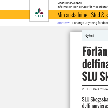
Medarbetarwebben
Information och service för medarbetar
Till startsida
Min anställning
Stöd & s
start mw
/
Förlängd utlysning för do
Nyhet
Förlän
delfin
SLU S
PUBLICERAD: 23 J
SLU Skogsskad
delfinansiera