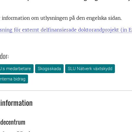
 information om utlysningen på den engelska sidan.
sning för externt delfinansierade doktorandprojekt (in E
dor:
U:s medarbetare
Skogsskada
SLU Nätverk växtskydd
interna bidrag
information
adecentrum