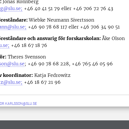
:
Jonas Rönnberg
rg@slu.se;
+46 40 41 51 79 eller +46 706 72 76 43
öreståndare:
Wiebke Neumann Sivertsson
ann@slu.se;
+46 90 78 68 117 eller +46 706 34 90 51
öreståndare och ansvarig för forskarskolan:
Åke Olson
.se;
+46
18 67 18 76
ör
:
Theres Svensson
son@slu.se
;
+46 90 78 68 228, +46 765 46 05 96
v koordinator
:
Katja Fedrowitz
tz@slu.se;
+46 18 67 21 96
TOR.KARLSSON@SLU.SE