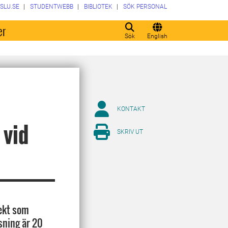
SLU.SE
STUDENTWEBB
BIBLIOTEK
SÖK PERSONAL
er
Sök
English
KONTAKT
 vid
SKRIV UT
ekt som
sning är 20