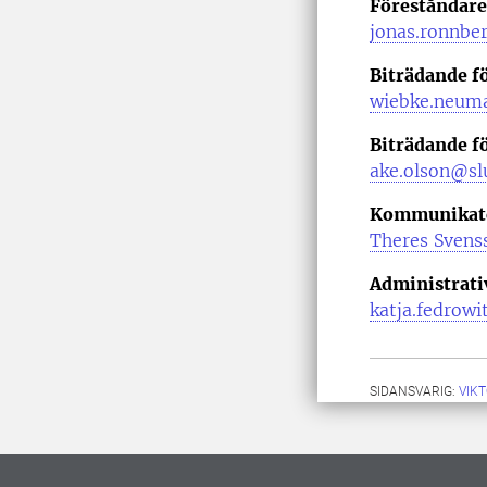
Föreståndare
jonas.ronnbe
Biträdande f
wiebke.neum
Biträdande f
ake.olson@slu
Kommunikat
Theres Svens
Administrati
katja.fedrowi
SIDANSVARIG:
VIK