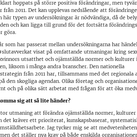
 klart hoppats på större positiva förändringar, men tyvär
r från 2011. Det kan upplevas nedslående att förändringe
 här typen av undersökningar är nödvändiga, då de bely
den och kan ligga till grund för det fortsätta förändrin
r göra.
 år som har passerat mellan undersökningarna har hände
slutavverkat visat på omfattande utmaningar kring sex
 kvinnors utsatthet och ojämställda normer och kulturer
n, liksom i många andra branscher. Den nationella
strategin från 2011 har, tillsammans med det regionala a
på den skogliga agendan. Olika företag och organisatione
rnt och på olika sätt arbetat med frågan för att öka med
omma sig att så lite händer?
stor utmaning att förändra ojämställda normer, kulturer
h det kräver ett prioriterat, kunskapsbaserat, systematis
ämställdhetsarbete. Jag tycker mig se att medvetenheten
 men det ställer nya krav på både enskilda organisatione