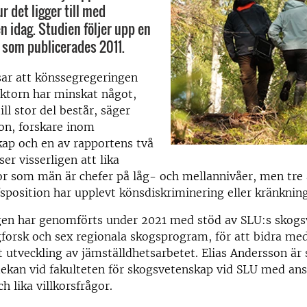
 det ligger till med
n idag. Studien följer upp en
som publicerades 2011.
sar att könssegregeringen
ktorn har minskat något,
ll stor del består, säger
on, forskare inom
ap och en av rapportens två
 ser visserligen att lika
r som män är chefer på låg- och mellannivåer, men tre
fsposition har upplevt könsdiskriminering eller kränkning
en har genomförts under 2021 med stöd av SLU:s skogs
gforsk och sex regionala skogsprogram, för att bidra me
att utveckling av jämställdhetsarbetet. Elias Andersson är
ekan vid fakulteten för skogsvetenskap vid SLU med ans
h lika villkorsfrågor.