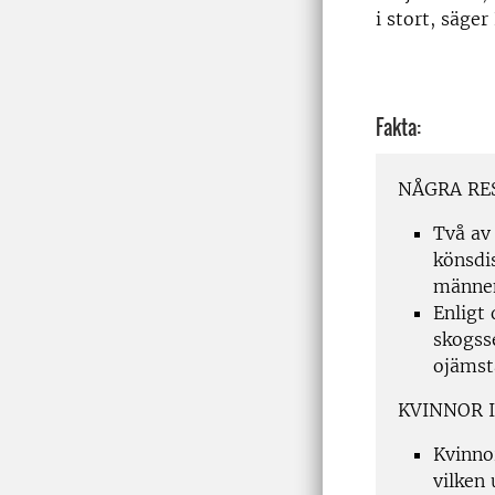
i stort, säger
Fakta:
NÅGRA RE
Två av
könsdi
männen
Enligt
skogss
ojämstä
KVINNOR 
Kvinnor
vilken 