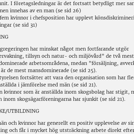
nit. I företagsledningar är det fortsatt betydligt mer san
onen innehas av en man (se sid 26)
fem kvinnor i chefsposition har upplevt könsdiskrimineri
ngar (se sid 31)
ING
gregeringen har minskat något men fortfarande utgör
ervakning, tillsyn och natur- och miljövård” de två mest
dominerade arbetsområdena, medan ”försäljning, avver
 är de mest mansdominerade (se sid 25).
yrelsen fortsätter att vara den organisation som har fle
ställda i jämförelse med män (se sid 21).
n kvinnor som är anställda inom skogsbolag har stigit,
n inom skogsägarföreningarna har sjunkit (se sid 21).
RKE/UTBILDNING
än och kvinnor har generellt en positiv upplevelse av si
ing och får i mycket hög utsträckning arbete direkt efte