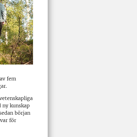
 av fem
ar.
vetenskapliga
d ny kunskap
 sedan början
var för