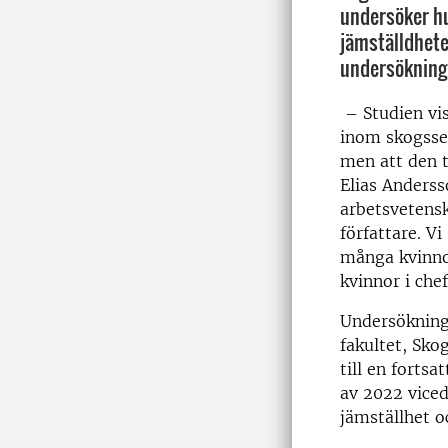
undersöker hur
jämställdhete
undersökning 
–
Studien vi
inom skogsse
men att den ti
Elias Anderss
arbetsvetensk
författare. Vi
många kvinno
kvinnor i che
Undersökning
fakultet, Sko
till en forts
av 2022 viced
jämställhet oc