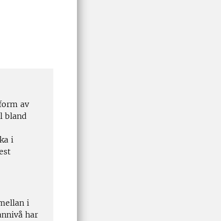
 form av
l bland
ka i
est
mellan i
annivå har