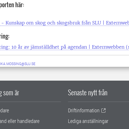
porten här:
 - Kunskap om skog och skogsbruk från SLU | Externwe
ing:
ing: 10 år av jämställdhet på agendan | Externwebben (s
IKA.MOSSING@SLU.SE
ig som är
Senaste nytt från
edare
Driftinformation
and eller handledare
Lediga anställningar