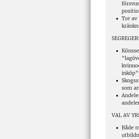
försvun
positi
Tre av 
kränkni
SEGREGER
Könsse
”lagöv
kvinno
inköp”
Skogsst
som an
Andele
andele
VAL AV Y
Både m
utbildn