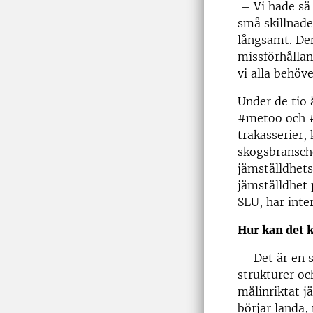
–
Vi hade så
små skillnade
långsamt. Den
missförhållan
vi alla behöve
Under de tio
#metoo och #
trakasserier,
skogsbransche
jämställdhets
jämställdhet 
SLU, har inte
Hur kan det k
–
Det är en 
strukturer oc
målinriktat j
börjar landa,