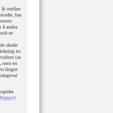
l åt mellan
studie, har
 genom
r å andra
 och av
de skulle
räckning en
tslivet (se
n, men en
en längre
dningsval
gogiska
Rapport