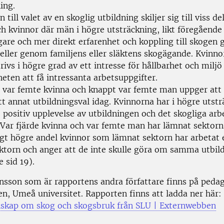
ing.
 till valet av en skoglig utbildning skiljer sig till viss de
h kvinnor där män i högre utsträckning, likt föregående 
igare och mer direkt erfarenhet och koppling till skogen
 eller genom familjens eller släktens skogägande. Kvinno
rivs i högre grad av ett intresse för hållbarhet och miljö
eten att få intressanta arbetsuppgifter.
 var femte kvinna och knappt var femte man uppger att 
tt annat utbildningsval idag. Kvinnorna har i högre utst
positiv upplevelse av utbildningen och det skogliga arbe
).Var fjärde kvinna och var femte man har lämnat sektor
igt högre andel kvinnor som lämnat sektorn har arbetat 
sektorn och anger att de inte skulle göra om samma utbil
e sid 19).
nsson som är rapportens andra författare finns på peda
en, Umeå universitet. Rapporten finns att ladda ner här:
skap om skog och skogsbruk från SLU | Externwebben