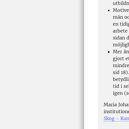
utbildn
Motiven
män oc
en tid
arbete
sidan d
möjligh
Mer än
gjort e
mindre 
sid 18
betydl
tid i 
igen (s
Maria Joha
institution
Skog - Kun