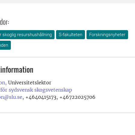
dor:
ör skoglig resurshushållning
S-fakulteten
Forskningsnyheter
nden
information
on,
Universitetslektor
 för sydsvensk skogsvetenskap
on@slu.se
,
+4640415173, +46722025706