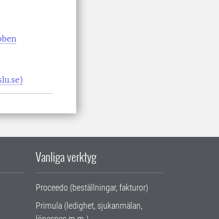
bben
lu.se)
Vanliga verktyg
Proceedo (beställningar, fakturor)
Primula (ledighet, sjukanmälan,
lönespec m.m.)