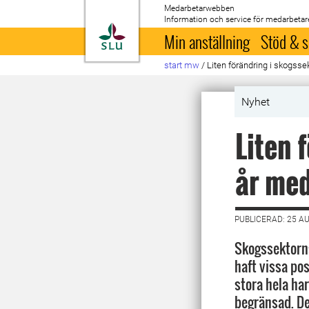
Medarbetarwebben
Information och service för medarbetar
Till startsida
Min anställning
Stöd & s
start mw
/
Liten förändring i skogsse
Nyhet
Liten 
år med
PUBLICERAD: 25 A
Skogssektorn
haft vissa pos
stora hela har
begränsad. De