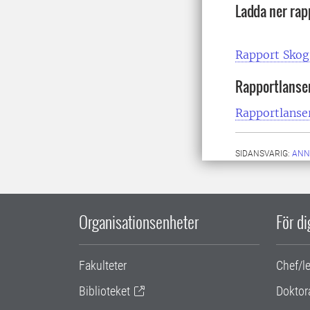
Ladda ner rap
Rapport Skog
Rapportlanser
Rapportlanser
SIDANSVARIG:
ANN
Organisationsenheter
För d
Fakulteter
Chef/l
Biblioteket
Doktor