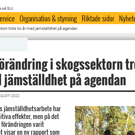
e på SLU
ervice
Organisation & styrning
Riktade sidor
Nyhet
ktorn trots tio år med jämställdhet på agendan
förändring i skogssektorn tr
 jämställdhet på agendan
UGUSTI 2022
s jämställdhetsarbete har
itiva effekter, men på det
 förändringen varit
t visar en ny rapport som