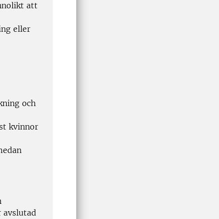
nolikt att
ng eller
kning och
st kvinnor
 medan
n
r avslutad