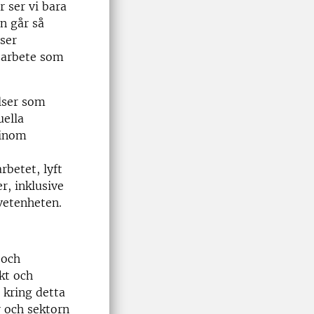
r ser vi bara
n går så
ser
gsarbete som
lser som
uella
 inom
rbetet, lyft
r, inklusive
vetenheten.
 och
kt och
 kring detta
r och sektorn