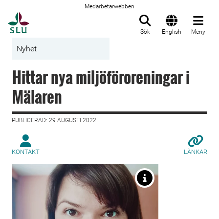
Medarbetarwebben
Till startsida
Sök
English
Meny
Nyhet
Hittar nya miljöföroreningar i
Mälaren
PUBLICERAD: 29 AUGUSTI 2022
KONTAKT
LÄNKAR