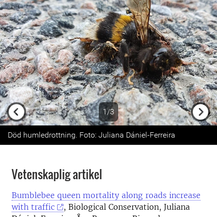
1/3
Previous
Next
Död humledrottning. Foto: Juliana Dániel-Ferreira
Vetenskaplig artikel
Bumblebee queen mortality along roads increase
with traffic
, Biological Conservation, Juliana