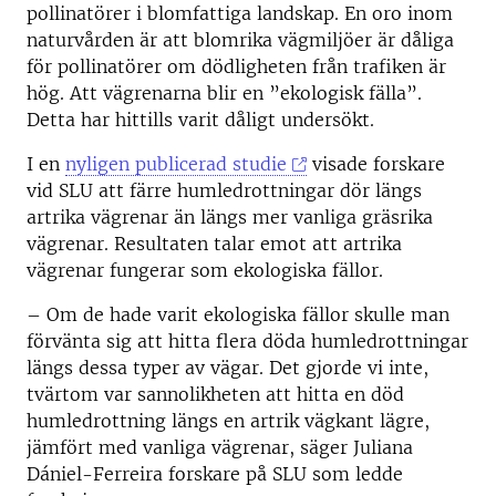
pollinatörer i blomfattiga landskap. En oro inom
naturvården är att blomrika vägmiljöer är dåliga
för pollinatörer om dödligheten från trafiken är
hög. Att vägrenarna blir en ”ekologisk fälla”.
Detta har hittills varit dåligt undersökt.
I en
nyligen publicerad studie
visade forskare
vid SLU att färre humledrottningar dör längs
artrika vägrenar än längs mer vanliga gräsrika
vägrenar. Resultaten talar emot att artrika
vägrenar fungerar som ekologiska fällor.
– Om de hade varit ekologiska fällor skulle man
förvänta sig att hitta flera döda humledrottningar
längs dessa typer av vägar. Det gjorde vi inte,
tvärtom var sannolikheten att hitta en död
humledrottning längs en artrik vägkant lägre,
jämfört med vanliga vägrenar, säger Juliana
Dániel-Ferreira forskare på SLU som ledde