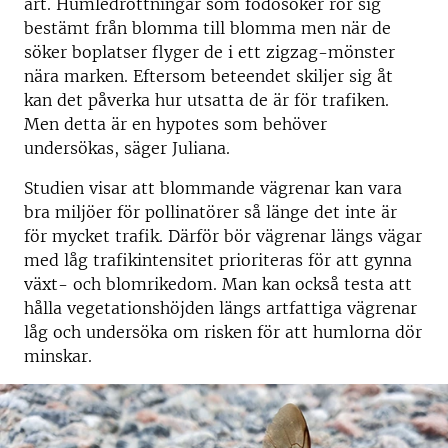
art. Humledrottningar som födosöker rör sig
bestämt från blomma till blomma men när de
söker boplatser flyger de i ett zigzag-mönster
nära marken. Eftersom beteendet skiljer sig åt
kan det påverka hur utsatta de är för trafiken.
Men detta är en hypotes som behöver
undersökas, säger Juliana.
Studien visar att blommande vägrenar kan vara
bra miljöer för pollinatörer så länge det inte är
för mycket trafik. Därför bör vägrenar längs vägar
med låg trafikintensitet prioriteras för att gynna
växt- och blomrikedom. Man kan också testa att
hålla vegetationshöjden längs artfattiga vägrenar
låg och undersöka om risken för att humlorna dör
minskar.