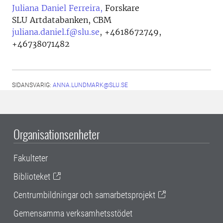
Juliana Daniel Ferreira,
Forskare
SLU Artdatabanken, CBM
juliana.daniel.f@slu.se
,
+4618672749,
+46738071482
SIDANSVARIG:
ANNA.LUNDMARK@SLU.SE
Organisationsenheter
Fakulteter
Biblioteket
Centrumbildningar och samarbetsprojekt
Gemensamma verksamhetsstödet