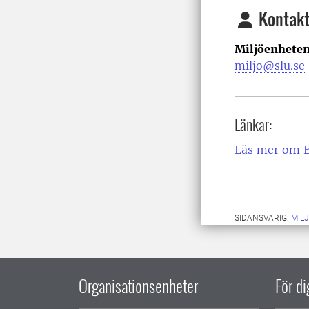
Kontakt
Miljöenheten
miljo@slu.se
Länkar:
Läs mer om 
SIDANSVARIG:
MIL
Organisationsenheter
För d