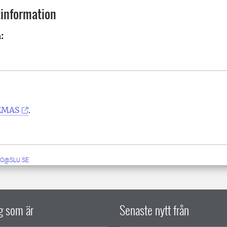
information
:
EMAS
.
JO@SLU.SE
ig som är
Senaste nytt från