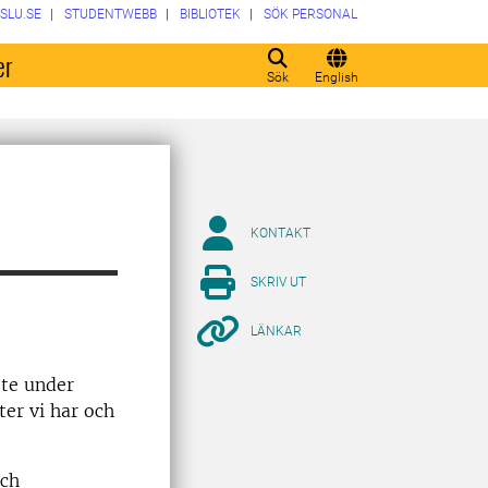
SLU.SE
STUDENTWEBB
BIBLIOTEK
SÖK PERSONAL
er
Sök
English
KONTAKT
SKRIV UT
LÄNKAR
ete under
ter vi har och
och