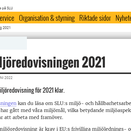
e på SLU
ervice
Organisation & styrning
Riktade sidor
Nyhet
ng 2021
ljöredovisningen 2021
NI 2022
ljöredovisning för 2021 klar.
sningen
kan du läsa om SLU:s miljö- och hållbarhetsarb
 har gått med våra miljömål, vilka betydande miljöaspek
ar att arbeta med framöver.
iljöredovisning är krav i EU:s frivilliga miljölednings- 