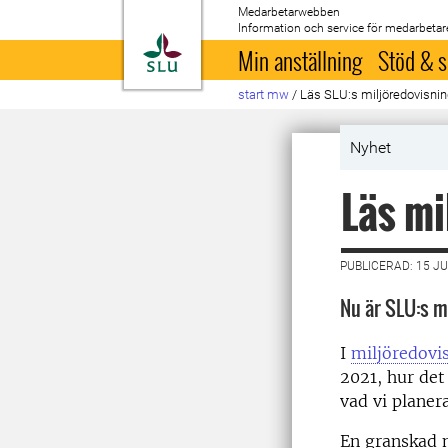
Medarbetarwebben
Information och service för medarbetar
Till startsida
Min anställning
Stöd & s
start mw
/
Läs SLU:s miljöredovisni
Nyhet
Läs mi
PUBLICERAD: 15 JU
Nu är SLU:s mi
I
miljöredovi
2021, hur det
vad vi planer
En granskad m