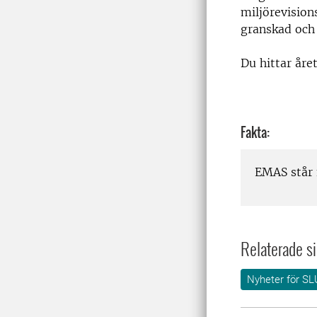
miljörevision
granskad och 
Du hittar åre
Fakta:
EMAS står
Relaterade si
Nyheter för SL