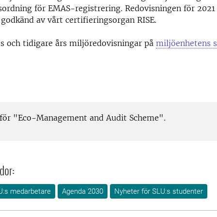
sordning för EMAS-registrering. Redovisningen för 2021 
godkänd av vårt certifieringsorgan RISE.
ts och tidigare års miljöredovisningar på
miljöenhetens s
 för "Eco-Management and Audit Scheme".
dor:
U:s medarbetare
Agenda 2030
Nyheter för SLU:s studenter