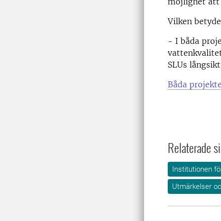
möjlighet att
Vilken betyde
- I båda pro
vattenkvalite
SLUs långsikt
Båda projekte
Relaterade si
Institutionen fö
Utmärkelser oc