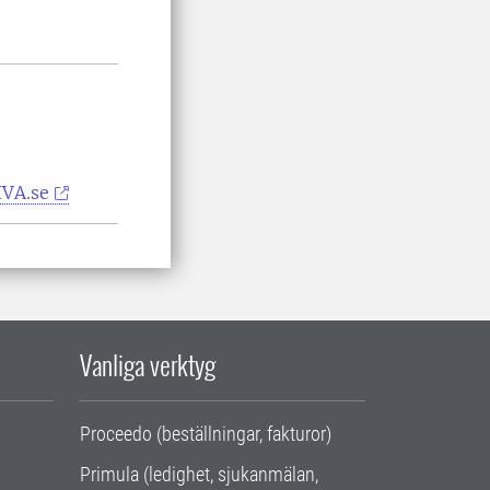
IVA.se
Vanliga verktyg
Proceedo (beställningar, fakturor)
Primula (ledighet, sjukanmälan,