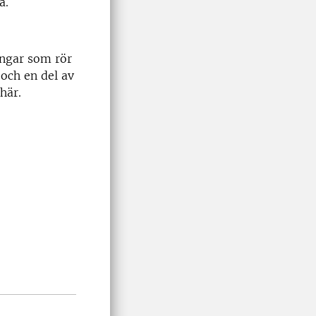
a.
ingar som rör
 och en del av
 här.