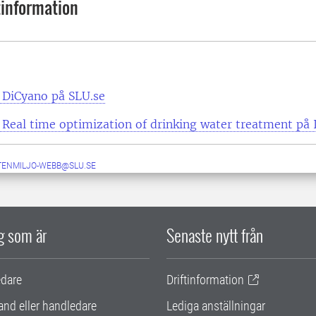
information
 DiCyano på SLU.se
Real time optimization of drinking water treatment på 
TENMILJO-WEBB@SLU.SE
ig som är
Senaste nytt från
edare
Driftinformation
and eller handledare
Lediga anställningar