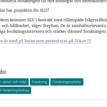
 omsätta forskningen till nya lösningar och samhällsnytt
lse har projekten för SLU?
jekten kommer SLU i kontakt med tillämpade frågeställn
t och hållbarhet, säger Stephan. De är samhällsrelevanta
iga forskningsintressen och stärker därmed forskningen
n är med på listan som presenteras på IVA.se
.
dor:
r vatten och miljö
Forskning
Forskningsnyheter
h forskningsbidrag