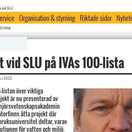
e på SLU
ervice
Organisation & styrning
Riktade sidor
Nyhet
0-lista
t vid SLU på IVAs 100-lista
AJ 2022
-listan över viktiga
jekt är nu presenterad av
enjörsvetenskapsakademin
 återfinns åtta projekt där
bruksuniversitet deltar, varav
tutionen för vatten och miljö.