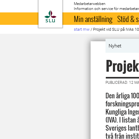
Medarbetarwebben
Information och service för medarbetar
Till startsida
Min anställning
Stöd & s
start mw
/
Projekt vid SLU på IVAs 10
Nyhet
Projek
PUBLICERAD: 12 M
Den årliga 100
forskningspro
Kungliga Ing
(IVA). I listan
Sveriges lant
två från insti