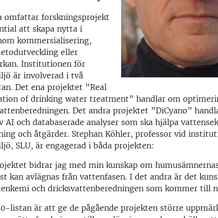
a omfattar forskningsprojekt
tial att skapa nytta i
nom kommersialisering,
etodutveckling eller
kan. Institutionen för
ljö är involverad i två
stan. Det ena projektet ”Real
tion of drinking water treatment” handlar om optimerin
vattenberedningen. Det andra projektet ”DiCyano” hand
v AI och databaserade analyser som ska hjälpa vattense
ing och åtgärder. Stephan Köhler, professor vid institut
ljö, SLU, är engagerad i båda projekten:
projektet bidrar jag med min kunskap om humusämnerna
st kan avlägnas från vattenfasen. I det andra är det ku
tenkemi och dricksvattenberedningen som kommer till n
00-listan är att ge de pågående projekten större uppmä