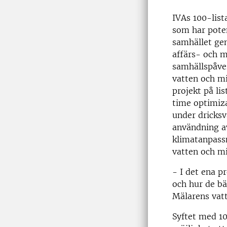
IVAs 100-list
som har poten
samhället ge
affärs- och m
samhällspåver
vatten och mi
projekt på li
time optimiza
under dricks
användning a
klimatanpassn
vatten och mi
- I det ena 
och hur de bä
Mälarens vat
Syftet med 1