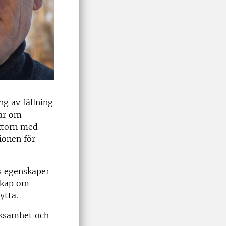
g av fällning
lar om
ktorn med
ionen för
s egenskaper
nskap om
ytta.
rksamhet och