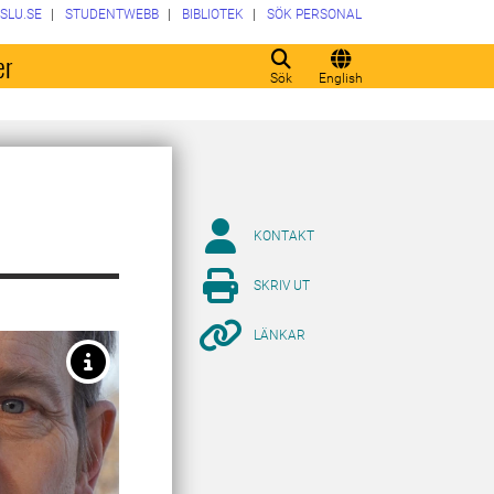
SLU.SE
STUDENTWEBB
BIBLIOTEK
SÖK PERSONAL
er
Sök
English
KONTAKT
SKRIV UT
LÄNKAR