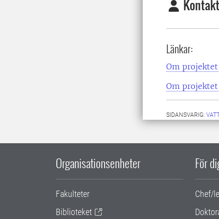
Kontakt
Länkar:
Om projektet
Om projektet 
SIDANSVARIG:
VAT
Organisationsenheter
För d
Fakulteter
Chef/l
Biblioteket
Doktor