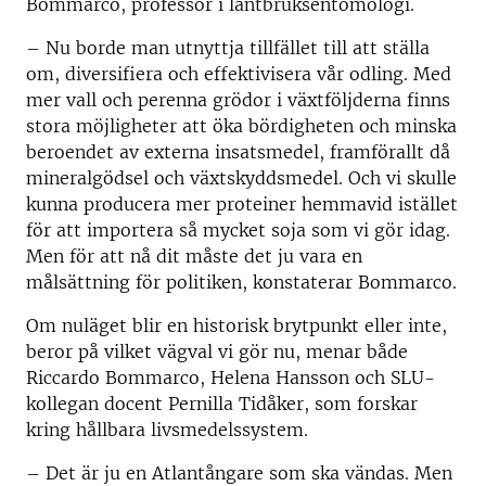
Bommarco, professor i lantbruksentomologi.
– Nu borde man utnyttja tillfället till att ställa
om, diversifiera och effektivisera vår odling. Med
mer vall och perenna grödor i växtföljderna finns
stora möjligheter att öka bördigheten och minska
beroendet av externa insatsmedel, framförallt då
mineralgödsel och växtskyddsmedel. Och vi skulle
kunna producera mer proteiner hemmavid istället
för att importera så mycket soja som vi gör idag.
Men för att nå dit måste det ju vara en
målsättning för politiken, konstaterar Bommarco.
Om nuläget blir en historisk brytpunkt eller inte,
beror på vilket vägval vi gör nu, menar både
Riccardo Bommarco, Helena Hansson och SLU-
kollegan docent Pernilla Tidåker, som forskar
kring hållbara livsmedelssystem.
– Det är ju en Atlantångare som ska vändas. Men