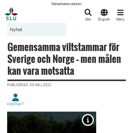
Medarbetarwebben
Till startsida
Sök
English
Meny
Nyhet
Gemensamma viltstammar för
Sverige och Norge – men målen
kan vara motsatta
PUBLICERAD: 03 MAJ 2022
KONTAKT