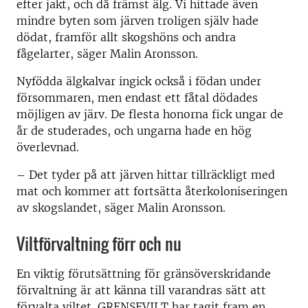
efter jakt, och då främst älg. Vi hittade även
mindre byten som järven troligen själv hade
dödat, framför allt skogshöns och andra
fågelarter, säger Malin Aronsson.
Nyfödda älgkalvar ingick också i födan under
försommaren, men endast ett fåtal dödades
möjligen av järv. De flesta honorna fick ungar de
år de studerades, och ungarna hade en hög
överlevnad.
– Det tyder på att järven hittar tillräckligt med
mat och kommer att fortsätta återkoloniseringen
av skogslandet, säger Malin Aronsson.
Viltförvaltning förr och nu
En viktig förutsättning för gränsöverskridande
förvaltning är att känna till varandras sätt att
förvalta viltet. GRENSEVILT har tagit fram en