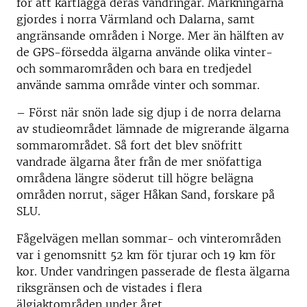
för att kartlägga deras vandringar. Märkningarna
gjordes i norra Värmland och Dalarna, samt
angränsande områden i Norge. Mer än hälften av
de GPS-försedda älgarna använde olika vinter-
och sommarområden och bara en tredjedel
använde samma område vinter och sommar.
–
Först när snön lade sig djup i de norra delarna
av studieområdet lämnade de migrerande älgarna
sommarområdet. Så fort det blev snöfritt
vandrade älgarna åter från de mer snöfattiga
områdena längre söderut till högre belägna
områden norrut, säger Håkan Sand, forskare på
SLU.
Fågelvägen mellan sommar- och vinterområden
var i genomsnitt 52 km för tjurar och 19 km för
kor. Under vandringen passerade de flesta älgarna
riksgränsen och de vistades i flera
älgjaktområden under året.