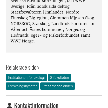
Svenska Rovdjursföreningen, och WWF
Sverige. Från norsk sida deltog
Statsforvalteren i Innlandet, Nordre
Finnskog Elgregion, Glommen Mjøsen Skog,
NORSKOG, Statskog, Landbrukskontoret for
Våler och Åsnes kommuner, Norges og
Hedmark Jeger- og Fiskerforbundet samt
WWF Norge.
Relaterade sidor:
Institutionen för ekologi
S-fakulteten
Forskningsnyheter
Pressmeddelanden
Kontaktinformation