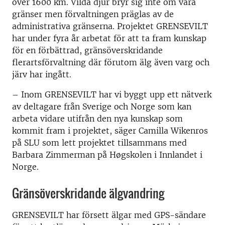
över 1600 km. Vilda djur bryr sig inte om våra
gränser men förvaltningen präglas av de
administrativa gränserna. Projektet GRENSEVILT
har under fyra år arbetat för att ta fram kunskap
för en förbättrad, gränsöverskridande
flerartsförvaltning där förutom älg även varg och
järv har ingått.
–
Inom GRENSEVILT har vi byggt upp ett nätverk
av deltagare från Sverige och Norge som kan
arbeta vidare utifrån den nya kunskap som
kommit fram i projektet, säger Camilla Wikenros
på SLU som lett projektet tillsammans med
Barbara Zimmerman på Høgskolen i Innlandet i
Norge.
Gränsöverskridande älgvandring
GRENSEVILT har försett älgar med GPS-sändare