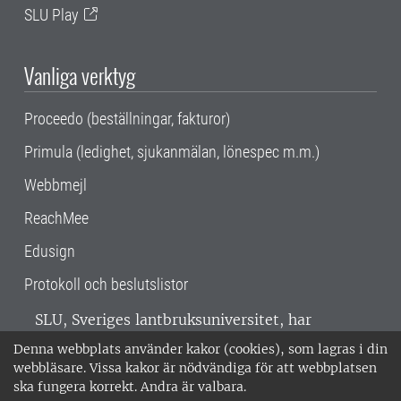
SLU Play
Vanliga verktyg
Proceedo (beställningar, fakturor)
Primula (ledighet, sjukanmälan, lönespec m.m.)
Webbmejl
ReachMee
Edusign
Protokoll och beslutslistor
SLU, Sveriges lantbruksuniversitet, har
verksamhet över hela Sverige. Huvudorter är
Denna webbplats använder kakor (cookies), som lagras i din
Alnarp, Uppsala och Umeå.
SLU är
webbläsare. Vissa kakor är nödvändiga för att webbplatsen
miljöcertifierat enligt ISO 14001. •
Telefon:
ska fungera korrekt. Andra är valbara.