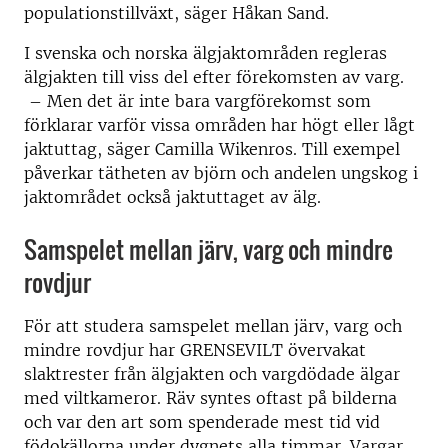
populationstillväxt, säger Håkan Sand.
I svenska och norska älgjaktområden regleras
älgjakten till viss del efter förekomsten av varg.
– Men det är inte bara vargförekomst som
förklarar varför vissa områden har högt eller lågt
jaktuttag, säger Camilla Wikenros. Till exempel
påverkar tätheten av björn och andelen ungskog i
jaktområdet också jaktuttaget av älg.
Samspelet mellan järv, varg och mindre
rovdjur
För att studera samspelet mellan järv, varg och
mindre rovdjur har GRENSEVILT övervakat
slaktrester från älgjakten och vargdödade älgar
med viltkameror. Räv syntes oftast på bilderna
och var den art som spenderade mest tid vid
födokällorna under dygnets alla timmar. Vargar