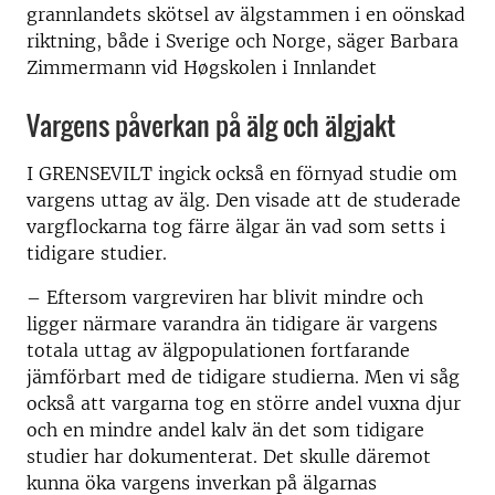
grannlandets skötsel av älgstammen i en oönskad
riktning, både i Sverige och Norge, säger Barbara
Zimmermann vid Høgskolen i Innlandet
Vargens påverkan på älg och älgjakt
I GRENSEVILT ingick också en förnyad studie om
vargens uttag av älg. Den visade att de studerade
vargflockarna tog färre älgar än vad som setts i
tidigare studier.
– Eftersom vargreviren har blivit mindre och
ligger närmare varandra än tidigare är vargens
totala uttag av älgpopulationen fortfarande
jämförbart med de tidigare studierna. Men vi såg
också att vargarna tog en större andel vuxna djur
och en mindre andel kalv än det som tidigare
studier har dokumenterat. Det skulle däremot
kunna öka vargens inverkan på älgarnas