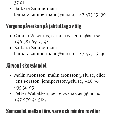
37 01
Barbara Zimmermann,
barbara.zimmermann@inn.no, +47 473 15 130
Vargens påverkan på jaktuttag av älg
Camilla Wikenros, camilla.wikenros@slu.se,
+46 581 69 73 44
Barbara Zimmermann,
barbara.zimmermann@inn.no, +47 473 15 130
Järven i skogslandet
Malin Aronsson, malin.aronsson@slu.se, eller
Jens Persson, jens.persson@slu.se, +46 70
635 36 05
Petter Wabakken, petter.wabakken@inn.no,
+47 970 44 518,
Samspelet mellan järv, varg och mindre rovdjur