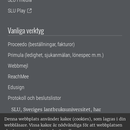
SLU Play
Vanliga verktyg
Proceedo (beställningar, fakturor)
Primula (ledighet, sjukanmälan, lönespec m.m.)
Webbmejl
ReachMee
Edusign
Protokoll och beslutslistor
SLU, Sveriges lantbruksuniversitet, har
verksamhet över hela Sverige. Huvudorter är
Denna webbplats använder kakor (cookies), som lagras i din
Alnarp, Uppsala och Umeå.
SLU är
webbläsare. Vissa kakor är nödvändiga för att webbplatsen