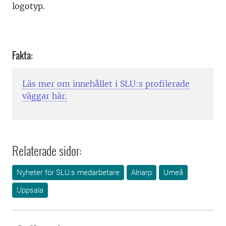
logotyp.
Fakta:
Läs mer om innehållet i SLU:s profilerade
väggar här.
Relaterade sidor:
Nyheter för SLU:s medarbetare
Alnarp
Umeå
Uppsala