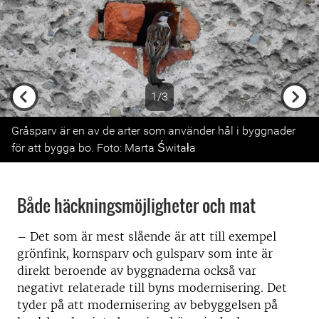
1/3
Previous
Next
Gråsparv är en av de arter som använder hål i byggnader
för att bygga bo. Foto: Marta Świtała
Både häckningsmöjligheter och mat
– Det som är mest slående är att till exempel
grönfink, kornsparv och gulsparv som inte är
direkt beroende av byggnaderna också var
negativt relaterade till byns modernisering. Det
tyder på att modernisering av bebyggelsen på