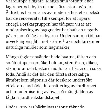
Västeuropa tidigare. Många små jordbruk har
lagts ner och bytts ut mot färre stora gårdar.
Äldre hus har ersatts av moderna hus eller också
har de renoverats, till exempel för att spara
energi. Forskargruppen har tidigare visat att
modernisering av byggnader har haft en negativ
påverkan på fåglar i byarna. Under samma tid har
utvecklingen gått mot större åkrar och färre mer
naturliga miljöer som hagmarker.
Många fåglar använder både byarna, fälten och
småbiotoper som åkerholmar, stenrösen, diken,
stenmurar och buskar/träd för att häcka och söka
föda. Ändå är det här den första storskaliga
jämförelsen någonsin där forskare undersökt
effekterna av både intensifiering av jordbruket
och modernisering av byar på mångfalden av
fåglar i jordbrukslandskapet.
Under 2017 års häckningssäsong räknade