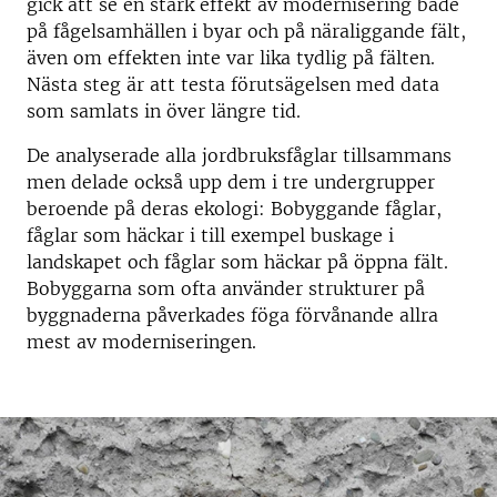
gick att se en stark effekt av modernisering både
på fågelsamhällen i byar och på näraliggande fält,
även om effekten inte var lika tydlig på fälten.
Nästa steg är att testa förutsägelsen med data
som samlats in över längre tid.
De analyserade alla jordbruksfåglar tillsammans
men delade också upp dem i tre undergrupper
beroende på deras ekologi: Bobyggande fåglar,
fåglar som häckar i till exempel buskage i
landskapet och fåglar som häckar på öppna fält.
Bobyggarna som ofta använder strukturer på
byggnaderna påverkades föga förvånande allra
mest av moderniseringen.