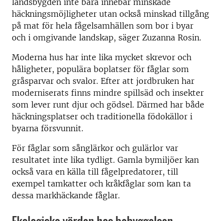
landsbygden inte bara innebär minskade
häckningsmöjligheter utan också minskad tillgång
på mat för hela fågelsamhällen som bor i byar
och i omgivande landskap, säger Zuzanna Rosin.
Moderna hus har inte lika mycket skrevor och
håligheter, populära boplatser för fåglar som
gråsparvar och svalor. Efter att jordbruken har
moderniserats finns mindre spillsäd och insekter
som lever runt djur och gödsel. Därmed har både
häckningsplatser och traditionella födokällor i
byarna försvunnit.
För fåglar som sånglärkor och gulärlor var
resultatet inte lika tydligt. Gamla bymiljöer kan
också vara en källa till fågelpredatorer, till
exempel tamkatter och kråkfåglar som kan ta
dessa markhäckande fåglar.
Ekologiska värden hos bebyggelsen