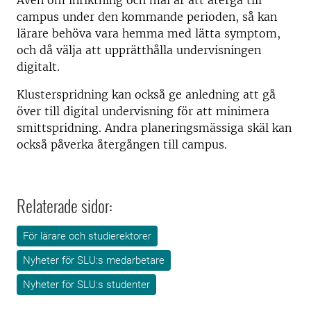
Även om inriktning och mål är att återgå till
campus under den kommande perioden, så kan
lärare behöva vara hemma med lätta symptom,
och då välja att upprätthålla undervisningen
digitalt.
Klusterspridning kan också ge anledning att gå
över till digital undervisning för att minimera
smittspridning. Andra planeringsmässiga skäl kan
också påverka återgången till campus.
Relaterade sidor:
För lärare och studierektorer
Nyheter för SLU:s medarbetare
Nyheter för SLU:s studenter