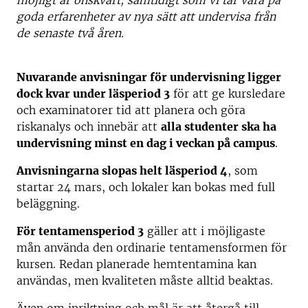
möjligt är önskvärt, samtidigt som vi tar vara på
goda erfarenheter av nya sätt att undervisa från
de senaste två åren.
Nuvarande anvisningar för undervisning ligger
dock kvar under läsperiod 3
för att ge kursledare
och examinatorer tid att planera och göra
riskanalys och innebär att
alla studenter ska ha
undervisning minst en dag i veckan på campus
.
Anvisningarna slopas helt läsperiod 4
, som
startar 24 mars, och lokaler kan bokas med full
beläggning.
För tentamensperiod 3
gäller att i möjligaste
mån använda den ordinarie tentamensformen för
kursen. Redan planerade hemtentamina kan
användas, men kvaliteten måste alltid beaktas.