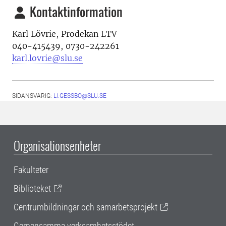
Kontaktinformation
Karl Lövrie, Prodekan LTV
040-415439, 0730-242261
karl.lovrie@slu.se
SIDANSVARIG:
LI.GESSBO@SLU.SE
Organisationsenheter
Fakulteter
Biblioteket
Centrumbildningar och samarbetsprojekt
Gemensamma verksamhetsstödet