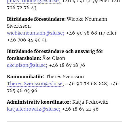
jonas.ronnberg@slu.se;
+46 40 41 51 79 eller +46
706 72 76 43
Biträdande föreståndare:
Wiebke Neumann
Sivertsson
wiebke.neumann@slu.se;
+46 90 78 68 117 eller
+46 706 34 90 51
Biträdande föreståndare och ansvarig för
forskarskolan:
Åke Olson
ake.olson@slu.se;
+46
18 67 18 76
Kommunikatör
:
Theres Svensson
Theres Svensson@slu.se
;
+46 90 78 68 228, +46
765 46 05 96
Administrativ koordinator
:
Katja Fedrowitz
katja.fedrowitz@slu.se;
+46 18 67 21 96