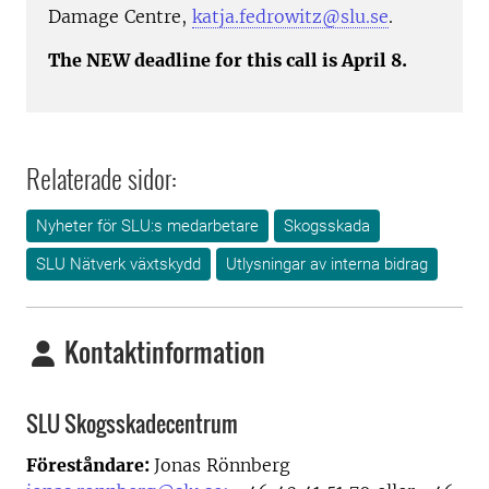
Damage Centre,
katja.fedrowitz@slu.se
.
The NEW deadline for this call is April 8.
Relaterade sidor:
Nyheter för SLU:s medarbetare
Skogsskada
SLU Nätverk växtskydd
Utlysningar av interna bidrag
Kontaktinformation
SLU Skogsskadecentrum
Föreståndare:
Jonas Rönnberg