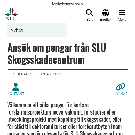
Medarbetarwebben
Till startsida
Sök
English
Meny
Nyhet
Ansök om pengar från SLU
Skogsskadecentrum
PUBLICERAD: 21 FEBRUARI 2022
KONTAKT
LÄNKAR
Välkommen att söka pengar för kortare
forskningsprojekt,miljöövervakning, förstudier eller
utvecklingsprojekt med koppling till skogsskador, eller
för stöd till doktorandkurser eller forskarutbyten inom
områden som är relevanta för SLU Skogsskadecentrum.