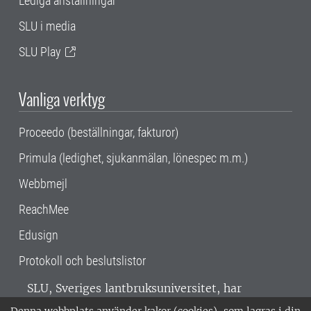
Lediga anställningar
SLU i media
SLU Play
Vanliga verktyg
Proceedo (beställningar, fakturor)
Primula (ledighet, sjukanmälan, lönespec m.m.)
Webbmejl
ReachMee
Edusign
Protokoll och beslutslistor
SLU, Sveriges lantbruksuniversitet, har
verksamhet över hela Sverige. Huvudorter är