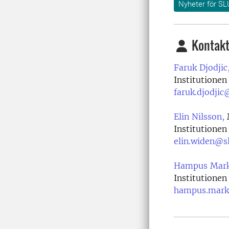
Nyheter för SL
Kontakt
Faruk Djodjic
Institutionen
faruk.djodjic
Elin Nilsson,
M
Institutionen
elin.widen@sl
Hampus Mark
Institutionen
hampus.mark