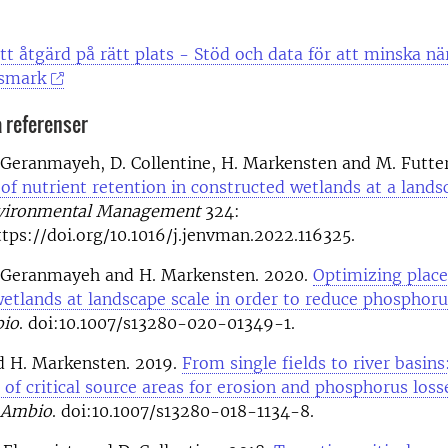
t åtgärd på rätt plats - Stöd och data för att minska nä
ksmark
 referenser
P. Geranmayeh, D. Collentine, H. Markensten and M. Futte
 of nutrient retention in constructed wetlands at a lands
nvironmental Management
324:
ttps://doi.org/10.1016/j.jenvman.2022.116325.
P. Geranmayeh and H. Markensten. 2020.
Optimizing plac
etlands at landscape scale in order to reduce phosphoru
io
. doi:10.1007/s13280-020-01349-1.
nd H. Markensten. 2019.
From single fields to river basins
n of critical source areas for erosion and phosphorus loss
.
Ambio
. doi:10.1007/s13280-018-1134-8.