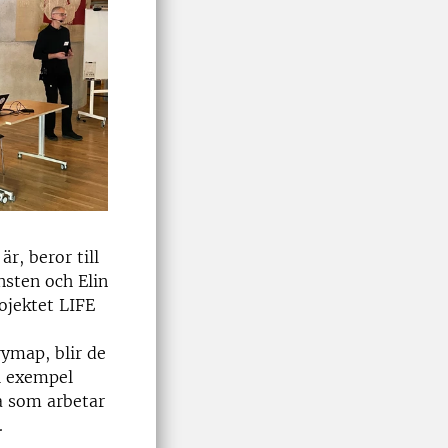
r, beror till
nsten och Elin
ojektet LIFE
rymap, blir de
l exempel
a som arbetar
.