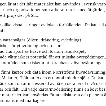
en är att det här materialet kan användas i svensk vatt
er och organisationer som arbetar direkt med åtgärder,
lett projektet på SLU.
r olika visualiseringar av lokala förhållanden. De kan til
att:
a vattenvägar (diken, dränering, avledning),
sker för ytavrinning och erosion,
ad transport av kväve och fosfor i landskapet,
ade våtmarkers potential för att minska övergödningen
era områden som riskerar att drabbas av översvämning
 finns kartor och data inom Norrströms huvudavrinnin
 Mälaren, Hjälmaren och ett antal mindre sjöar. Du kan
åde som du är intresserad av på en detaljerad nivå där d
ar och fält. Till varje karta/modellering finns en kort be
r materialet kan användas för att diskutera och planera å
sammans med markägare.