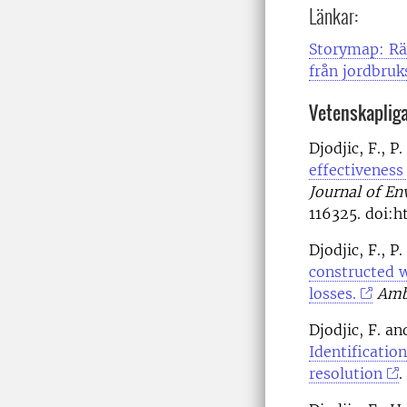
Länkar:
Storymap: Rät
från jordbru
Vetenskapliga
Djodjic, F., 
effectiveness
Journal of E
116325. doi:h
Djodjic, F., 
constructed w
losses.
Amb
Djodjic, F. a
Identificatio
resolution