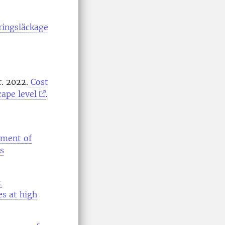
ringsläckage
r. 2022.
Cost
cape level
.
ement of
s
:
es at high