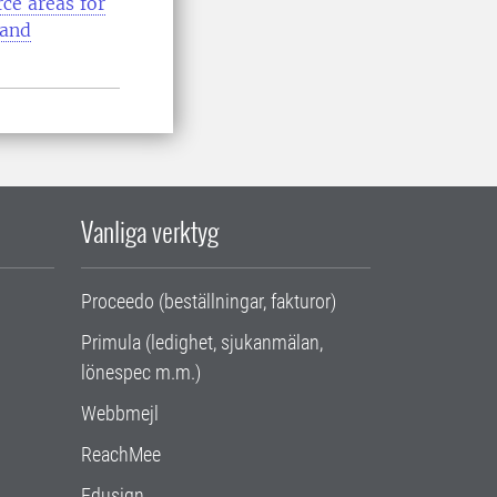
rce areas for
 and
Vanliga verktyg
Proceedo (beställningar, fakturor)
Primula (ledighet, sjukanmälan,
lönespec m.m.)
Webbmejl
ReachMee
Edusign