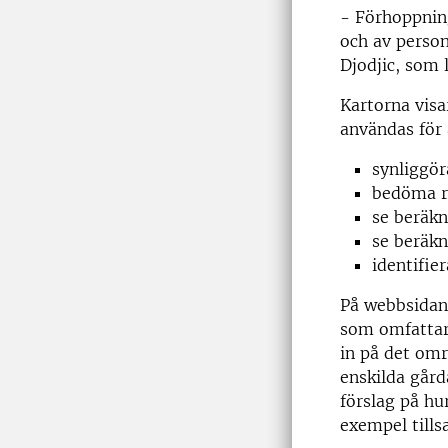
- Förhoppning
och av person
Djodjic, som 
Kartorna visa
användas för 
synliggör
bedöma ri
se beräkn
se beräkn
identifi
På webbsidan
som omfattar
in på det omr
enskilda gård
förslag på hu
exempel till