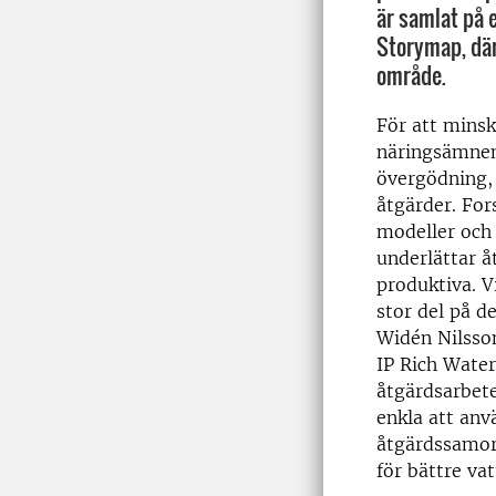
är samlat på 
Storymap, där
område.
För att minsk
näringsämnen 
övergödning, ä
åtgärder. For
modeller och
underlättar å
produktiva. Vi
stor del på d
Widén Nilsson
IP Rich Water
åtgärdsarbete
enkla att anv
åtgärdssamord
för bättre va