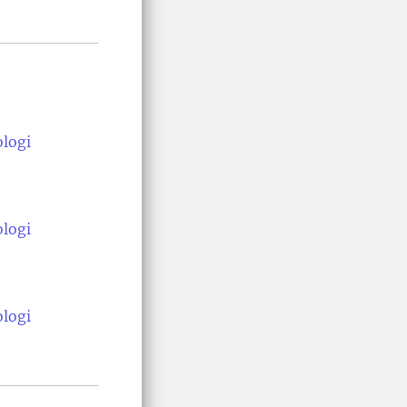
ologi
ologi
ologi