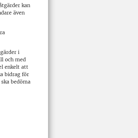
 åtgärder kan
ndare även
era
gärder i
ill och med
l enkelt att
a bidrag för
om ska bedöma