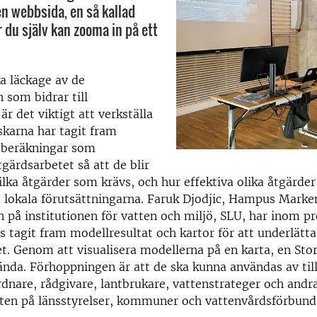
en webbsida, en så kallad
 du själv kan zooma in på ett
a läckage av de
som bidrar till
r det viktigt att verkställa
skarna har tagit fram
 beräkningar som
tgärdsarbetet så att de blir
lka åtgärder som krävs, och hur effektiva olika åtgärder ä
e lokala förutsättningarna. Faruk Djodjic, Hampus Marke
 på institutionen för vatten och miljö, SLU, har inom pr
s tagit fram modellresultat och kartor för att underlätta
t. Genom att visualisera modellerna på en karta, en Sto
ända. Förhoppningen är att de ska kunna användas av til
nare, rådgivare, lantbrukare, vattenstrateger och andr
tten på länsstyrelser, kommuner och vattenvårdsförbund