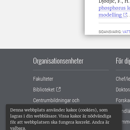
Djodjic, F., H
phosphorus lo
modelling
.
SIDANSVARIG:
VAT
Organisationsenheter
För d
Fakulteter
Chef/l
Biblioteket
Doktor
Centrumbildningar och
Forska
samarbetsprojekt
Denna webbplats använder kakor (cookies), som
Handlä
lagras i din webbläsare. Vissa kakor är nödvändiga
Gemensamma verksamhetsstödet
Kommu
för att webbplatsen ska fungera korrekt. Andra är
valbara.
SLU Holding