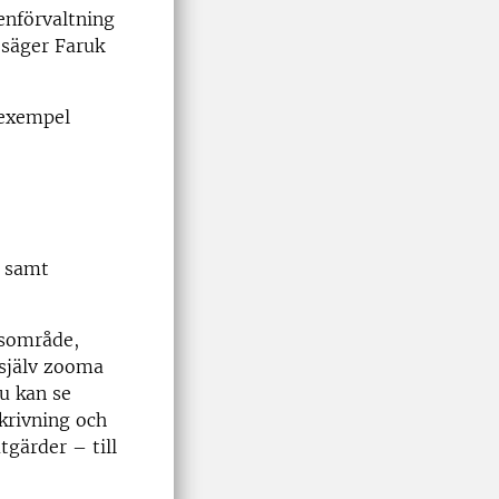
enförvaltning
 säger Faruk
l exempel
, samt
ar.
gsområde,
 själv zooma
u kan se
skrivning och
tgärder – till