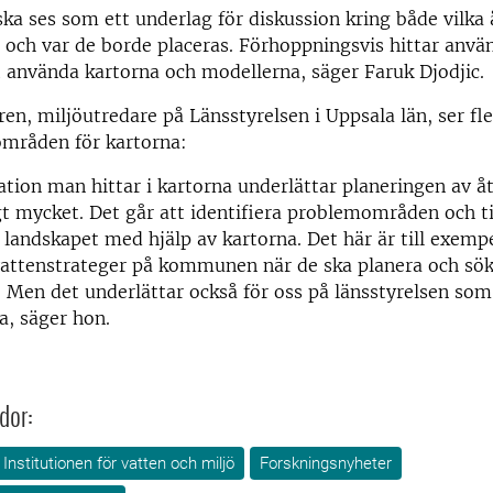
ska ses som ett underlag för diskussion kring både vilka
 och var de borde placeras. Förhoppningsvis hittar anvä
t använda kartorna och modellerna, säger Faruk Djodjic.
ren, miljöutredare på Länsstyrelsen i Uppsala län, ser fl
mråden för kartorna:
tion man hittar i kartorna underlättar planeringen av åt
gt mycket. Det går att identifiera problemområden och t
 landskapet med hjälp av kartorna. Det här är till exempe
vattenstrateger på kommunen när de ska planera och sök
. Men det underlättar också för oss på länsstyrelsen s
a, säger hon.
dor:
Institutionen för vatten och miljö
Forskningsnyheter