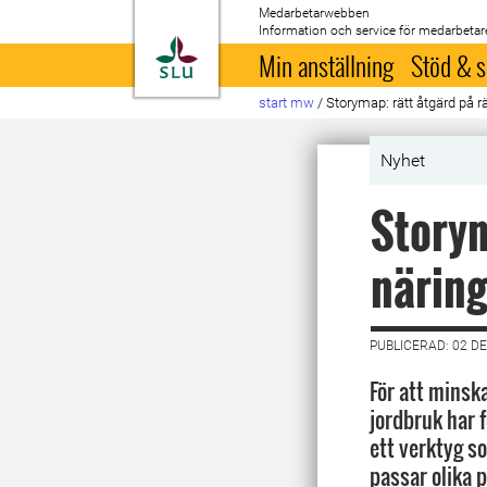
Medarbetarwebben
Information och service för medarbetar
Till startsida
Min anställning
Stöd & s
start mw
/
Storymap: rätt åtgärd på rä
Nyhet
Storym
näring
PUBLICERAD: 02 D
För att minsk
jordbruk har 
ett verktyg s
passar olika p