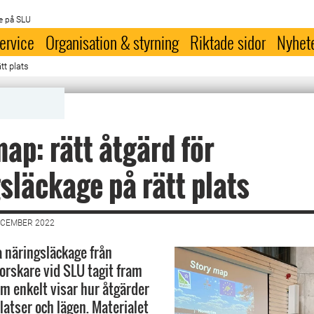
e på SLU
ervice
Organisation & styrning
Riktade sidor
Nyhet
tt plats
ap: rätt åtgärd för
släckage på rätt plats
ECEMBER 2022
a näringsläckage från
forskare vid SLU tagit fram
om enkelt visar hur åtgärder
latser och lägen. Materialet