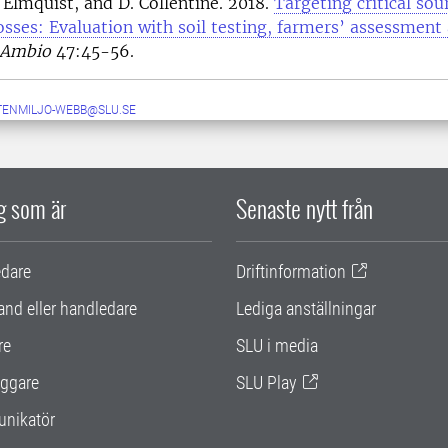
. Elmquist, and D. Collentine. 2018.
Targeting critical sou
sses: Evaluation with soil testing, farmers’ assessment
Ambio
47:45-56.
TENMILJO-WEBB@SLU.SE
ig som är
Senaste nytt från
edare
Driftinformation
and eller handledare
Lediga anställningar
re
SLU i media
ggare
SLU Play
nikatör