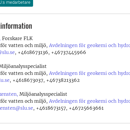
U:s medarbetare
information
,
Forskare FLK
 för vatten och miljö,
Avdelningen för geokemi och hydr
@slu.se
,
+4618673136, +46737445966
iljöanalysspecialist
 för vatten och miljö,
Avdelningen för geokemi och hydr
u.se
,
+4618673037, +46738213362
ensten,
Miljöanalysspecialist
 för vatten och miljö,
Avdelningen för geokemi och hydr
ensten@slu.se
,
+4618673157, +46725663661