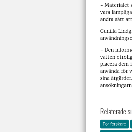
- Materialet 
vara lämpliga
andra sätt at
Gunilla Lindg
användningso
- Den informa
vatten otroli
placera dem i
använda för 
sina åtgärder
ansökningarn
Relaterade si
För forskare