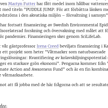
Även
Martyn Futter
har fått medel inom hållbar vattenre
kt med titeln ”PUDDLE JUMP: För att förbättra länken m
dströms i den akvatiska miljön – förvaltning i samsyn”
har fortsatt finansiering av Swedish Environmental Ep
älsorelaterad forskning och övervakning med målet att f
ör pandemier. Finansieringen sker genom SciLifeLab.
 vår gästprofessor
Irena Creed
beviljats finansiering i K
r ett projekt som heter "Våtmarker som naturbaserade
ingslösningar: Kvantifiering av kolavskiljningspotential
er en starkare grön ekonomi". Pengarna kommer från
imate Action and Awareness Fund" och är en fin kombin
e våtmarksarbete.
mot att få jobba med de här frågorna och att se resultate
dor: