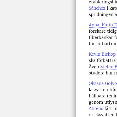
etableringsbi
Sánchez
i kat
spridningen a
Anna-Karin D
forskare tidi
fiberbankar f
för förbättr
Kevin Bishop
ska förbättra
Även
Stefan B
studera hur 
Oksana Golv
lakvatten frå
hållbara reni
genom utlysn
Ahrens
fått m
dricksvatten 