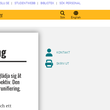
SLU.SE
STUDENTWEBB
BIBLIOTEK
SÖK PERSONAL
er
Sök
English
ng
KONTAKT
SKRIV UT
lädja sig åt
pektiv. Den
unifiering,
ch ett