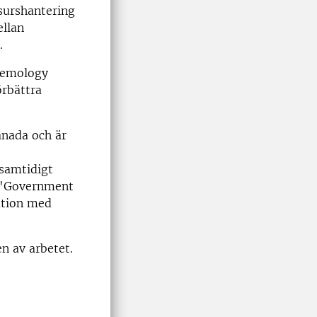
surshantering
ellan
.
idemology
örbättra
anada och är
 samtidigt
 "Government
ation med
n av arbetet.