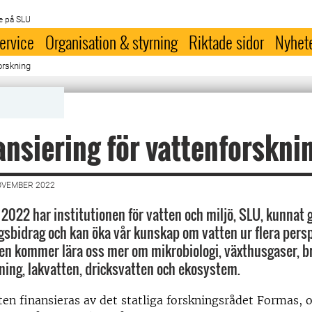
e på SLU
ervice
Organisation & styrning
Riktade sidor
Nyhet
forskning
ansiering för vattenforskni
OVEMBER 2022
2022 har institutionen för vatten och miljö, SLU, kunnat g
ngsbidrag och kan öka vår kunskap om vatten ur flera pers
en kommer lära oss mer om mikrobiologi, växthusgaser, br
ng, lakvatten, dricksvatten och ekosystem.
ten finansieras av det statliga forskningsrådet Formas, o