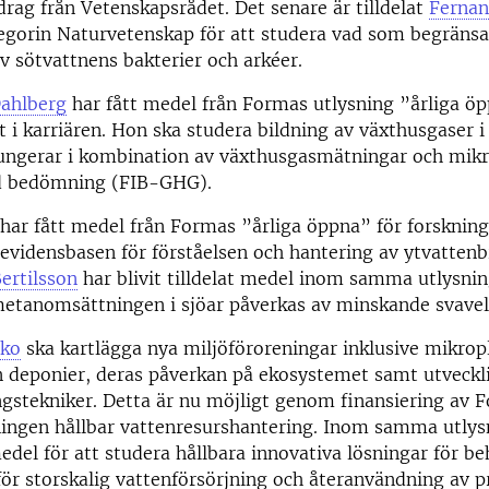
drag från Vetenskapsrådet. Det senare är tilldelat
Fernan
egorin Naturvetenskap för att studera vad som begränsa
v sötvattnens bakterier och arkéer.
ahlberg
har fått medel från Formas utlysning ”årliga öp
gt i karriären. Hon ska studera bildning av växthusgaser 
ungerar i kombination av växthusgasmätningar och mikro
ad bedömning (FIB-GHG).
har fått medel från Formas ”årliga öppna” för forskning
 evidensbasen för förståelsen och hantering av ytvattenb
ertilsson
har blivit tilldelat medel inom samma utlysnin
metanomsättningen i sjöar påverkas av minskande svavel
oko
ska kartlägga nya miljöföroreningar inklusive mikropl
n deponier, deras påverkan på ekosystemet samt utveckl
ngstekniker. Detta är nu möjligt genom finansiering av 
ingen hållbar vattenresurshantering. Inom samma utlys
edel för att studera hållbara innovativa lösningar för b
för storskalig vattenförsörjning och återanvändning av 