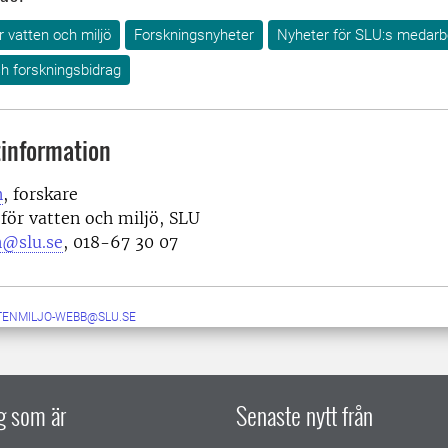
r vatten och miljö
Forskningsnyheter
Nyheter för SLU:s medarb
h forskningsbidrag
information
n
, forskare
 för vatten och miljö, SLU
n@slu.se
, 018-67 30 07
TENMILJO-WEBB@SLU.SE
ig som är
Senaste nytt från