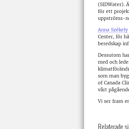
(SIDWater). 
för ett proje
uppströms-ne
Anna Székely
Center, för h
beredskap inf
Dessutom har
med och lede
klimatförändr
som man bygg
of Canada Cl
vårt pågåend
Vi ser fram e
Relaterade si