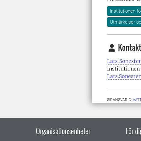
Institutionen fö
Utmärkelser oc
Kontakt
Lars Soneste
Institutionen
Lars.Soneste
SIDANSVARIG:
VAT
Organisationsenheter
För d