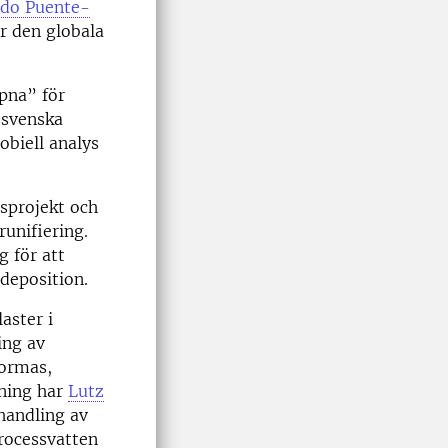
do Puente-
r den globala
pna” för
i svenska
biell analys
sprojekt och
runifiering.
g för att
deposition.
aster i
ing av
Formas,
ning har
Lutz
ehandling av
processvatten