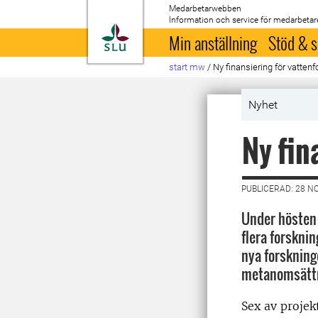
Medarbetarwebben
Information och service för medarbetar
Till startsida
Min anställning
Stöd & s
start mw
/
Ny finansiering för vatten
Nyhet
Ny fin
PUBLICERAD: 28 N
Under hösten 
flera forskni
nya forskning
metanomsättni
Sex av projek