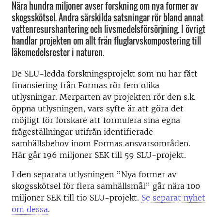
Nära hundra miljoner avser forskning om nya former av
skogsskötsel. Andra särskilda satsningar rör bland annat
vattenresurshantering och livsmedelsförsörjning. I övrigt
handlar projekten om allt från fluglarvskompostering till
läkemedelsrester i naturen.
De SLU-ledda forskningsprojekt som nu har fått
finansiering från Formas rör fem olika
utlysningar. Merparten av projekten rör den s.k.
öppna utlysningen, vars syfte är att göra det
möjligt för forskare att formulera sina egna
frågeställningar utifrån identifierade
samhällsbehov inom Formas ansvarsområden.
Här går 196 miljoner SEK till 59 SLU-projekt.
I den separata utlysningen ”Nya former av
skogsskötsel för flera samhällsmål” går nära 100
miljoner SEK till tio SLU-projekt.
Se separat nyhet
om dessa
.