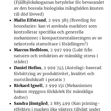
(Fjällbjörkskogarnas betydelse för bevarandet
av den boreala biologiska mångfalden knuten
till död lövved)
Malin Elfstrand
, 2 999 385 (Breeding for
boundaries: kan vi använda markörer som
kontrollerar specifika och generella
mekanismer i kompartmentaliseringen av av
nekrotrofa stamrötare i förädlingen?)
Marcus Hedblom
, 2 997 999 (Lukt från
naturen och reduktion av mänsklig stress i
städer)
Daniel Hofius
, 2 999 745 (Autofagi-baserad
förbättring av produktivitet, kvalitet och
motståndskraft i potatis )
Rickard Ignell
, 2 999 151 (Mekanismen
bakom myggors förkärlek för mänskliga
dofter)
Sandra Jämtgård
, 2 885 499 (Kan priming-
effekten i marken öka växters tillväxt under