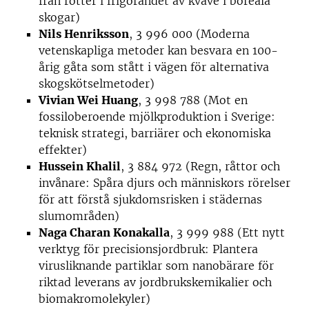
från rötter i frigörandet av kväve i boreala
skogar)
Nils Henriksson
, 3 996 000 (Moderna
vetenskapliga metoder kan besvara en 100-
årig gåta som stått i vägen för alternativa
skogskötselmetoder)
Vivian Wei Huang
, 3 998 788 (Mot en
fossiloberoende mjölkproduktion i Sverige:
teknisk strategi, barriärer och ekonomiska
effekter)
Hussein Khalil
, 3 884 972 (Regn, råttor och
invånare: Spåra djurs och människors rörelser
för att förstå sjukdomsrisken i städernas
slumområden)
Naga Charan Konakalla
, 3 999 988 (Ett nytt
verktyg för precisionsjordbruk: Plantera
virusliknande partiklar som nanobärare för
riktad leverans av jordbrukskemikalier och
biomakromolekyler)