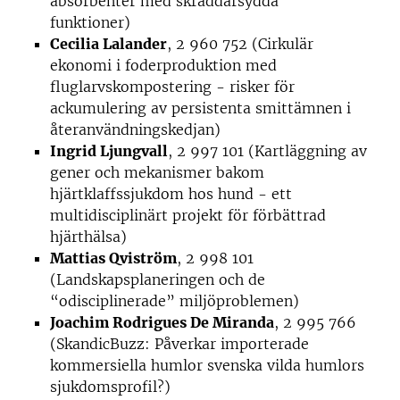
absorbenter med skräddarsydda
funktioner)
Cecilia Lalander
, 2 960 752 (Cirkulär
ekonomi i foderproduktion med
fluglarvskompostering - risker för
ackumulering av persistenta smittämnen i
återanvändningskedjan)
Ingrid Ljungvall
, 2 997 101 (Kartläggning av
gener och mekanismer bakom
hjärtklaffssjukdom hos hund - ett
multidisciplinärt projekt för förbättrad
hjärthälsa)
Mattias Qviström
, 2 998 101
(Landskapsplaneringen och de
“odisciplinerade” miljöproblemen)
Joachim Rodrigues De Miranda
, 2 995 766
(SkandicBuzz: Påverkar importerade
kommersiella humlor svenska vilda humlors
sjukdomsprofil?)