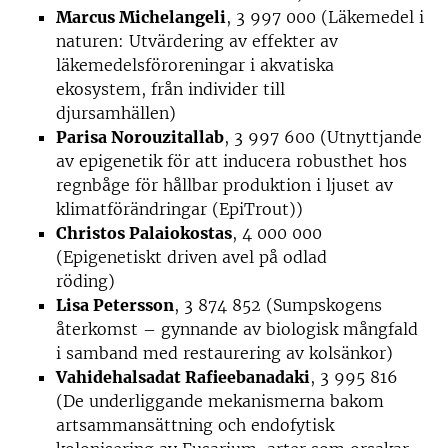
Marcus Michelangeli
, 3 997 000 (Läkemedel i
naturen: Utvärdering av effekter av
läkemedelsföroreningar i akvatiska
ekosystem, från individer till
djursamhällen)
Parisa Norouzitallab
, 3 997 600 (Utnyttjande
av epigenetik för att inducera robusthet hos
regnbåge för hållbar produktion i ljuset av
klimatförändringar (EpiTrout))
Christos Palaiokostas
, 4 000 000
(Epigenetiskt driven avel på odlad
röding)
Lisa Petersson
, 3 874 852 (Sumpskogens
återkomst – gynnande av biologisk mångfald
i samband med restaurering av kolsänkor)
Vahidehalsadat Rafieebanadaki
, 3 995 816
(De underliggande mekanismerna bakom
artsammansättning och endofytisk