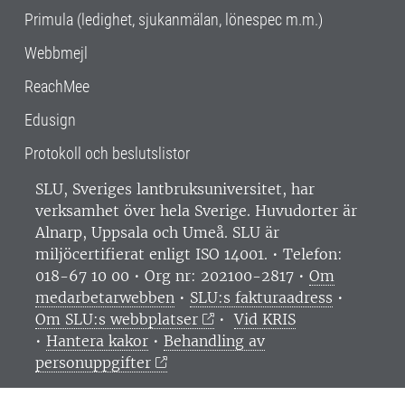
Primula (ledighet, sjukanmälan, lönespec m.m.)
Webbmejl
ReachMee
Edusign
Protokoll och beslutslistor
SLU, Sveriges lantbruksuniversitet, har
verksamhet över hela Sverige. Huvudorter är
Alnarp, Uppsala och Umeå.
SLU är
miljöcertifierat enligt ISO 14001. •
Telefon:
018-67 10 00 • Org nr: 202100-2817 •
Om
medarbetarwebben
•
SLU:s fakturaadress
•
Om SLU:s webbplatser
•
Vid KRIS
•
Hantera kakor
•
Behandling av
personuppgifter