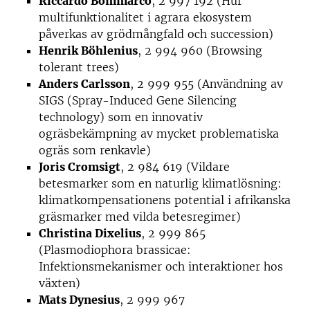
Riccardo Bommarco
, 2 997 192 (Hur
multifunktionalitet i agrara ekosystem
påverkas av grödmångfald och succession)
Henrik Böhlenius
, 2 994 960 (Browsing
tolerant trees)
Anders Carlsson
, 2 999 955 (Användning av
SIGS (Spray-Induced Gene Silencing
technology) som en innovativ
ogräsbekämpning av mycket problematiska
ogräs som renkavle)
Joris Cromsigt
, 2 984 619 (Vildare
betesmarker som en naturlig klimatlösning:
klimatkompensationens potential i afrikanska
gräsmarker med vilda betesregimer)
Christina Dixelius
, 2 999 865
(Plasmodiophora brassicae:
Infektionsmekanismer och interaktioner hos
växten)
Mats Dynesius
, 2 999 967