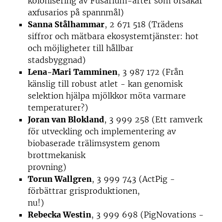
kolonisering av Fusarium-arter som orsakar
axfusarios på spannmål)
Sanna Stålhammar
, 2 671 518 (Trädens
siffror och mätbara ekosystemtjänster: hot
och möjligheter till hållbar
stadsbyggnad)
Lena-Mari Tamminen
, 3 987 172 (Från
känslig till robust atlet - kan genomisk
selektion hjälpa mjölkkor möta varmare
temperaturer?)
Joran van Blokland
, 3 999 258 (Ett ramverk
för utveckling och implementering av
biobaserade trälimsystem genom
brottmekanisk
provning)
Torun Wallgren
, 3 999 743 (ActPig -
förbättrar grisproduktionen,
nu!)
Rebecka Westin
, 3 999 698 (PigNovations -