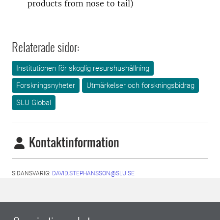
products from nose to tail)
Relaterade sidor:
Institutionen för skoglig resurshushållning
Forskningsnyheter
Utmärkelser och forskningsbidrag
SLU Global
Kontaktinformation
SIDANSVARIG:
DAVID.STEPHANSSON@SLU.SE