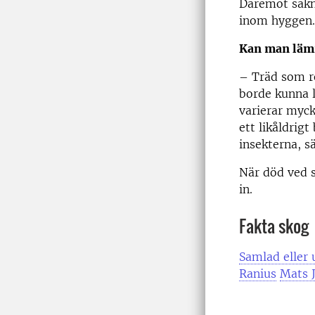
Däremot sakna
inom hyggen.
Kan man lämn
– Träd som re
borde kunna l
varierar myck
ett likåldrigt
insekterna, s
När död ved 
in.
Fakta skog
Samlad eller 
Ranius
Mats J