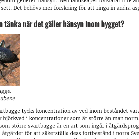
enom generell hänsyn. Men landskapet förklarar inte all
 sett. Det behövs mer forskning för att ringa in andra as
 tänka när det gäller hänsyn inom hygget?
agge.
Rubene
artbagge tycks koncentration av ved inom beståndet vara
r björkved i koncentrationer som är större än man norm
rsom större svartbagge är en art som ingår i åtgärdspr
 åtgärder för att säkerställa dess fortbestånd i norra Sve