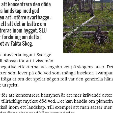
t att koncentrera den döda
ssa landskap med god
 en art – större svartbagge –
ett att det är bättre om
treras inom hygget. SLU
forskning om detta i
t av Fakta Skog.
 slutavverkningar i Sverige
ll hänsyn för att i viss mån
egativa effekterna av skogsbruket på skogens arter. Det 
rter som lever på död ved som många insekter, svampar
g fråga är om det spelar någon roll var den generella hän
 utspritt.
 för att koncentrera hänsynen är att mer krävande arter
 tillräckligt mycket död ved. Det kan handla om planeri
så inom ett landskap. Till exempel att man satsar mer