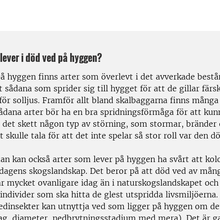
 lever i död ved på hyggen?
på hyggen finns arter som överlevt i det avverkade best
t sådana som sprider sig till hygget för att de gillar fär
för solljus. Framför allt bland skalbaggarna finns många
Sådana arter bör ha en bra spridningsförmåga för att kun
r det skett någon typ av störning, som stormar, bränder 
 skulle tala för att det inte spelar så stor roll var den 
dan kan också arter som lever på hyggen ha svårt att kol
dagens skogslandskap. Det beror på att död ved av mån
 är mycket ovanligare idag än i naturskogslandskapet och
 individer som ska hitta de glest utspridda livsmiljöerna.
vedinsekter kan utnyttja ved som ligger på hyggen om det
lag, diameter, nedbrytningsstadium med mera). Det är g