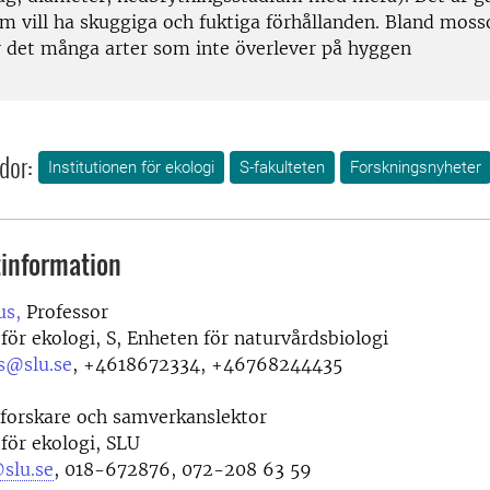
om vill ha skuggiga och fuktiga förhållanden. Bland moss
 det många arter som inte överlever på hyggen
dor:
Institutionen för ekologi
S-fakulteten
Forskningsnyheter
information
us,
Professor
 för ekologi, S, Enheten för naturvårdsbiologi
s@slu.se
,
+4618672334, +46768244435
 forskare och samverkanslektor
 för ekologi, SLU
slu.se
, 018-672876, 072-208 63 59