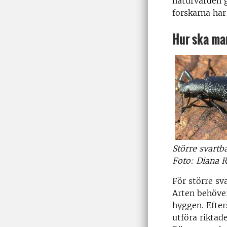
naturvärden g
forskarna har
Hur ska man
Större svartb
Foto: Diana 
För större sv
Arten behöve
hyggen. Efte
utföra riktade