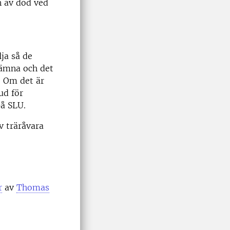
n av död ved
ja så de
lämna och det
. Om det är
ud för
på SLU.
 träråvara
r
av
Thomas