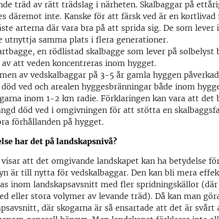
ande träd av rätt trädslag i närheten. Skalbaggar på ettå
s däremot inte. Kanske för att färsk ved är en kortlivad
ste arterna där vara bra på att sprida sig. De som lever
e utnyttja samma plats i flera generationer.
artbagge, en rödlistad skalbagge som lever på solbelyst 
av att veden koncentreras inom hygget.
omen av vedskalbaggar på 3-5 år gamla hyggen påverkad
död ved och arealen hyggesbränningar både inom hygge
arna inom 1-2 km radie. Förklaringen kan vara att det
ngd död ved i omgivningen för att stötta en skalbaggs
bra förhållanden på hygget.
lse har det på landskapsnivå?
 visar att det omgivande landskapet kan ha betydelse för
yn är till nytta för vedskalbaggar. Den kan bli mera eff
s inom landskapsavsnitt med fler spridningskällor (där 
d eller stora volymer av levande träd). Då kan man gör
psavsnitt, där skogarna är så ensartade att det är svårt 