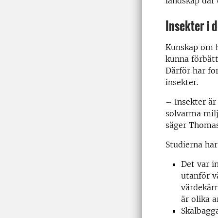
landskap där
Insekter i 
Kunskap om hu
kunna förbätt
Därför har fo
insekter.
– Insekter ä
solvarma milj
säger Thomas 
Studierna har
Det var i
utanför v
värdekärn
är olika 
Skalbagga