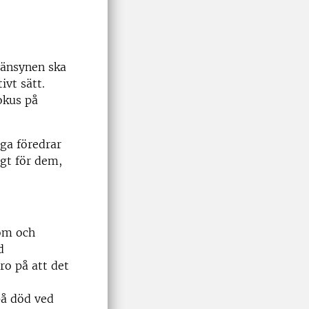
hänsynen ska
ivt sätt.
okus på
ga föredrar
gt för dem,
nom och
d
ro på att det
på död ved