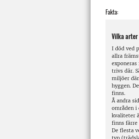
Fakta:
Vilka arter
I död ved 
allra främs
exponeras 
trivs där. 
miljöer dä
hyggen. Det
finns.
Å andra si
områden i 
kvaliteter
finns färre
De flesta 
typ (träds