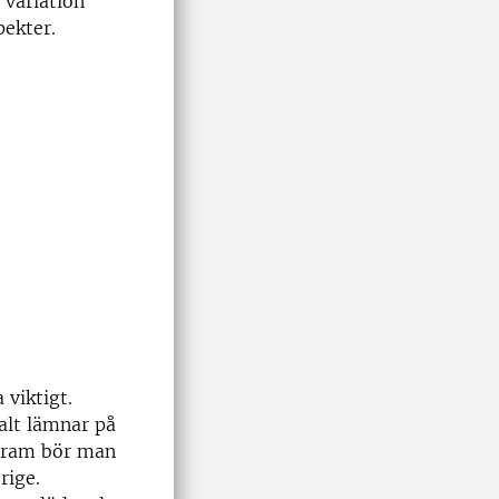
 variation
pekter.
 viktigt.
alt lämnar på
ogram bör man
rige.