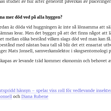
s studier av hur arter generellt påverkas av placeringe
a mer död ved på alla hyggen?
dan är döda vid huggningen är inte så lönsamma att säl
ämnas kvar. Men det bygger på att det finns något att 
et mellan olika bestånd vilken slags död ved man kan få
 bestånd med nästan bara tall så blir det ett ensartat utb
äger Mats Jonsell, samverkanslektor i skogsentomologi 
skapas av levande träd kommer ekonomin och behovet av
utspridd hänsyn – spelar viss roll för vedlevande insekte
onsell
och
Diana Rubene