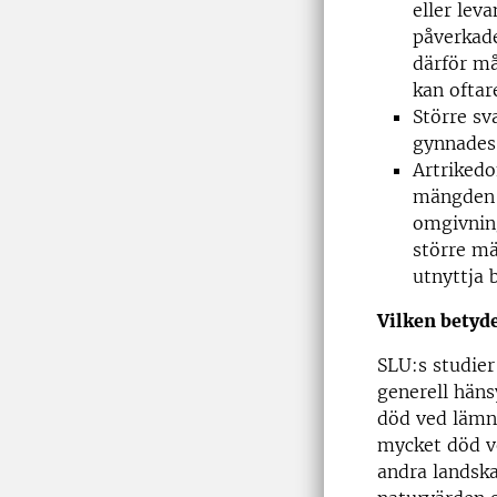
eller lev
påverkade
därför må
kan oftar
Större sv
gynnades 
Artriked
mängden 
omgivning
större mä
utnyttja 
Vilken betyde
SLU:s studier
generell häns
död ved lämna
mycket död ve
andra landska