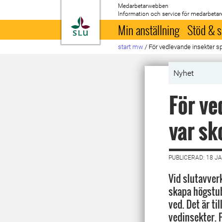
Medarbetarwebben
Information och service för medarbetar
Till startsida
Min anställning
Stöd & s
start mw
/
För vedlevande insekter sp
Nyhet
För ve
var sk
PUBLICERAD: 18 J
Vid slutavver
skapa högstub
ved. Det är ti
vedinsekter. 