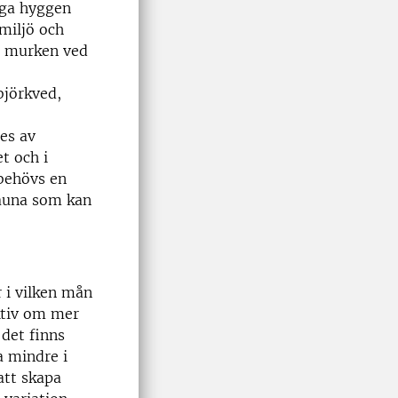
riga hyggen
 miljö och
 i murken ved
björkved,
es av
t och i
 behövs en
fauna som kan
 i vilken mån
ektiv om mer
det finns
a mindre i
att skapa