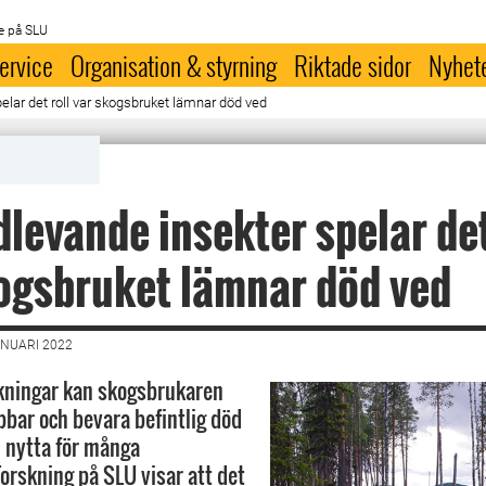
e på SLU
ervice
Organisation & styrning
Riktade sidor
Nyhet
elar det roll var skogsbruket lämnar död ved
dlevande insekter spelar det
ogsbruket lämnar död ved
ANUARI 2022
kningar kan skogsbrukaren
bar och bevara befintlig död
ll nytta för många
Forskning på SLU visar att det