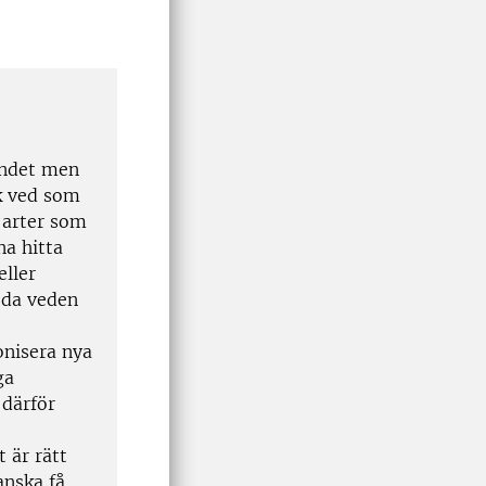
åndet men
sk ved som
 arter som
na hitta
eller
döda veden
onisera nya
ga
 därför
 är rätt
anska få