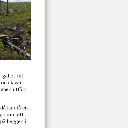
gäller till
 och lavar
synen utförs
 då kan få en
ng inom ett
 på hyggen i