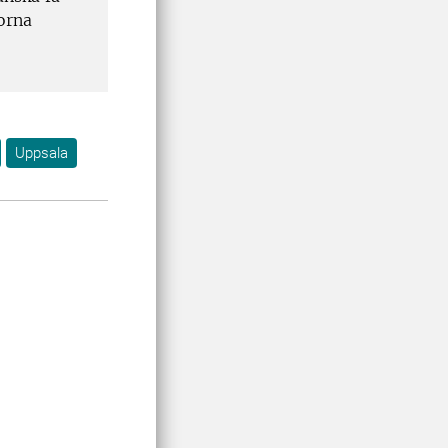
orna
Uppsala