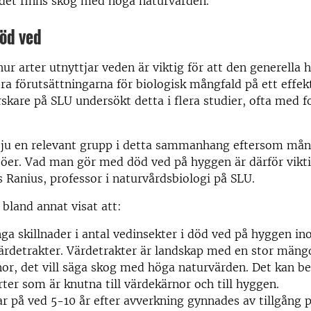
 det finns skog med höga naturvärden.
död ved
r arter utnyttjar veden är viktig för att den generella 
ra förutsättningarna för biologisk mångfald på ett effekt
rskare på SLU undersökt detta i flera studier, ofta med f
r ju en relevant grupp i detta sammanhang eftersom mån
öer. Vad man gör med död ved på hyggen är därför vikti
Ranius, professor i naturvårdsbiologi på SLU.
 bland annat visat att:
nga skillnader i antal vedinsekter i död ved på hyggen i
ärdetrakter. Värdetrakter är landskap med en stor mäng
or, det vill säga skog med höga naturvärden. Det kan be
arter som är knutna till värdekärnor och till hyggen.
r på ved 5-10 år efter avverkning gynnades av tillgång 