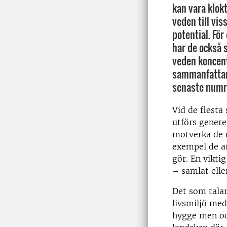
kan vara klok
veden till vi
potential. För
har de också s
veden koncen
sammanfattar 
senaste numre
Vid de flesta
utförs genere
motverka de n
exempel de a
gör. En vikti
– samlat eller
Det som talar
livsmiljö med
hygge men ock